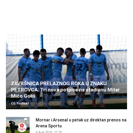
ZAVRŠNICA PRELAZNOG ROKA U ZNAKU
PETROVCA: Tri nova potpisa na stadionu Mitar
Mićo Goliš
CG Fudbal
-
6 Aug 2026. 12:26
Mornar i Arsenal u petak uz direktan prenos na
Arena Sportu
6 Aug 2026. 12:20