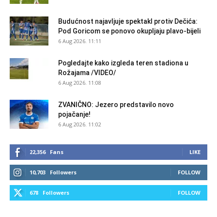
Budućnost najavljuje spektakl protiv Dečića:
Pod Goricom se ponovo okupljaju plavo-bijeli
6 Aug 2026. 11:11
Pogledajte kako izgleda teren stadiona u
Rožajama /VIDEO/
6 Aug 2026. 11:08
ZVANIČNO: Jezero predstavilo novo
pojačanje!
6 Aug 2026. 11:02
22,356
Fans
LIKE
10,703
Followers
FOLLOW
678
Followers
FOLLOW