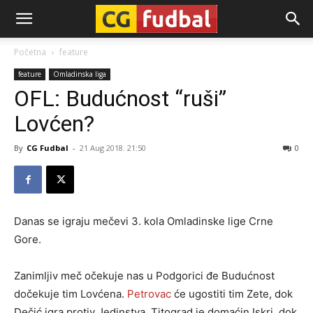
CG-
Početna
feature
feature
Omladinska liga
Fudbal
OFL: Budućnost “ruši”
Lovćen?
By
CG Fudbal
-
21 Aug 2018. 21:50
0
Danas se igraju mečevi 3. kola Omladinske lige Crne
Gore.
Zanimljiv meč očekuje nas u Podgorici đe Budućnost
dočekuje tim Lovćena.
Petrovac
će ugostiti tim Zete, dok
Dečić igra protiv Jedinstva. Titograd je domaćin Iskri, dok