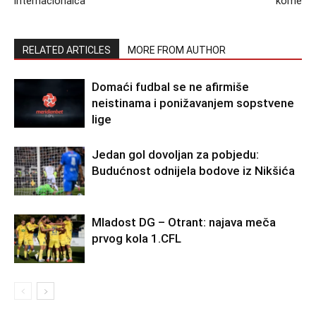
internacionalca
kome
RELATED ARTICLES
MORE FROM AUTHOR
Domaći fudbal se ne afirmiše
neistinama i ponižavanjem sopstvene
lige
Jedan gol dovoljan za pobjedu:
Budućnost odnijela bodove iz Nikšića
Mladost DG – Otrant: najava meča
prvog kola 1.CFL