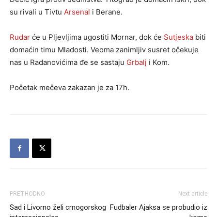
su rivali u Tivtu
Arsenal
i Berane.
Rudar
će u Pljevljima ugostiti Mornar, dok će
Sutjeska
biti
domaćin timu Mladosti. Veoma zanimljiv susret očekuje
nas u Radanovićima đe se sastaju
Grbalj
i Kom.
Početak mečeva zakazan je za 17h.
PRETHODNO
Next article
Sad i Livorno želi crnogorskog
Fudbaler Ajaksa se probudio iz