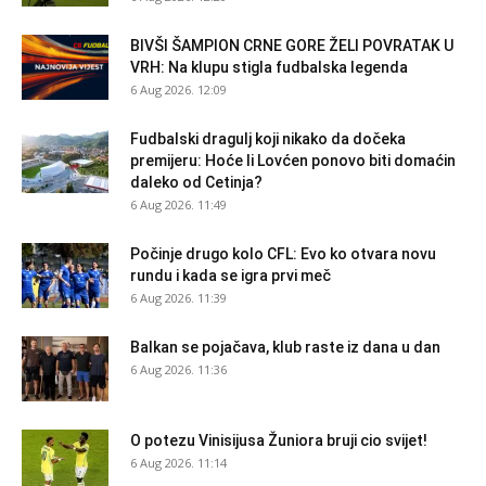
BIVŠI ŠAMPION CRNE GORE ŽELI POVRATAK U
VRH: Na klupu stigla fudbalska legenda
6 Aug 2026. 12:09
Fudbalski dragulj koji nikako da dočeka
premijeru: Hoće li Lovćen ponovo biti domaćin
daleko od Cetinja?
6 Aug 2026. 11:49
Počinje drugo kolo CFL: Evo ko otvara novu
rundu i kada se igra prvi meč
6 Aug 2026. 11:39
Balkan se pojačava, klub raste iz dana u dan
6 Aug 2026. 11:36
O potezu Vinisijusa Žuniora bruji cio svijet!
6 Aug 2026. 11:14