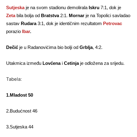
Sutjeska
je na svom stadionu demolirala
Iskru
7:1, dok je
Zeta
bila bolja od
Bratstva
2:1.
Mornar
je na Topolici savladao
sastav
Rudara
3:1, dok je identičnim rezultatom
Petrovac
porazio
Ibar
.
Dečić
je u Radanovićima bio bolji od
Grblja
, 4:2.
Utakmica između
Lovćena
i
Cetinja
je odložena za srijedu.
Tabela:
1.Mladost 50
2.Budućnost 46
3.Sutjeska 44