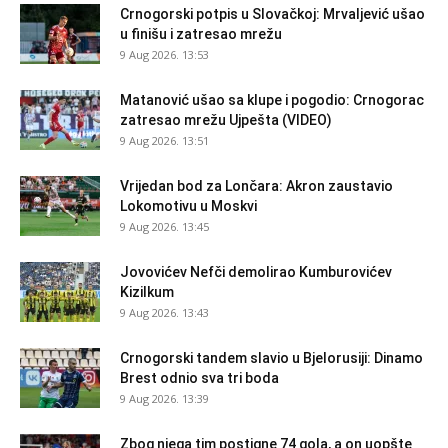
Crnogorski potpis u Slovačkoj: Mrvaljević ušao
u finišu i zatresao mrežu
9 Aug 2026. 13:53
Matanović ušao sa klupe i pogodio: Crnogorac
zatresao mrežu Ujpešta (VIDEO)
9 Aug 2026. 13:51
Vrijedan bod za Lončara: Akron zaustavio
Lokomotivu u Moskvi
9 Aug 2026. 13:45
Jovovićev Nefči demolirao Kumburovićev
Kizilkum
9 Aug 2026. 13:43
Crnogorski tandem slavio u Bjelorusiji: Dinamo
Brest odnio sva tri boda
9 Aug 2026. 13:39
Zbog njega tim postigne 74 gola, a on uopšte