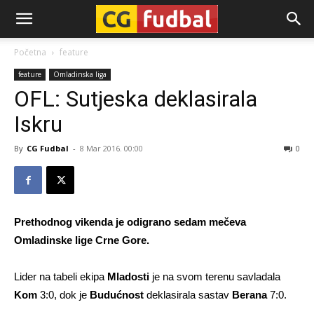
CG-
Početna
feature
feature
Omladinska liga
Fudbal
OFL: Sutjeska deklasirala
Iskru
By
CG Fudbal
-
8 Mar 2016. 00:00
0
Prethodnog vikenda je odigrano sedam mečeva
Omladinske lige Crne Gore.
Lider na tabeli ekipa
Mladosti
je na svom terenu savladala
Kom
3:0, dok je
Budućnost
deklasirala sastav
Berana
7:0.