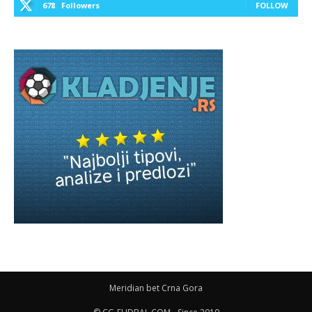
678
Followers
FOLLOW
Meridian bet Crna Gora