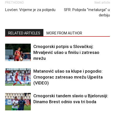
PRETHODNO
Next article
Lovćen: Vrijeme je za pobjedu
SFR: Pobjeda “metalurga” u
derbiju
RELATED ARTICLES
MORE FROM AUTHOR
Crnogorski potpis u Slovačkoj:
Mrvaljević ušao u finišu i zatresao
mrežu
Matanović ušao sa klupe i pogodio:
Crnogorac zatresao mrežu Ujpešta
(VIDEO)
Crnogorski tandem slavio u Bjelorusiji:
Dinamo Brest odnio sva tri boda