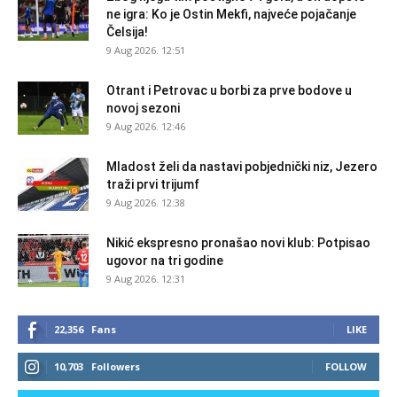
ne igra: Ko je Ostin Mekfi, najveće pojačanje
Čelsija!
9 Aug 2026. 12:51
Otrant i Petrovac u borbi za prve bodove u
novoj sezoni
9 Aug 2026. 12:46
Mladost želi da nastavi pobjednički niz, Jezero
traži prvi trijumf
9 Aug 2026. 12:38
Nikić ekspresno pronašao novi klub: Potpisao
ugovor na tri godine
9 Aug 2026. 12:31
22,356
Fans
LIKE
10,703
Followers
FOLLOW