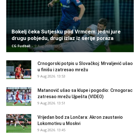
Bokelj čeka Sutjesku pod Vrmcem: jedni jure
drugu pobjedu, drugi izlaz iz serije poraza
CG Fudbal
-
9 Aug 2026. 13:58
Crnogorski potpis u Slovačkoj: Mrvaljević ušao
u finišu i zatresao mrežu
9 Aug 2026. 13:53
Matanović ušao sa klupe i pogodio: Crnogorac
zatresao mrežu Ujpešta (VIDEO)
9 Aug 2026. 13:51
Vrijedan bod za Lončara: Akron zaustavio
Lokomotivu u Moskvi
9 Aug 2026. 13:45