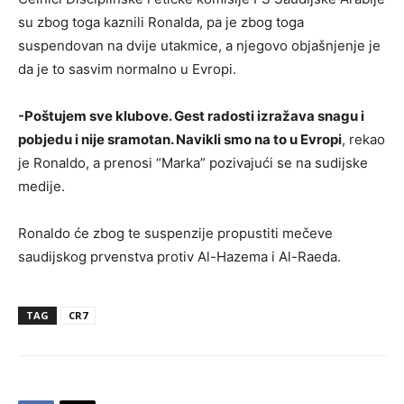
su zbog toga kaznili Ronalda, pa je zbog toga
suspendovan na dvije utakmice, a njegovo objašnjenje je
da je to sasvim normalno u Evropi.
-Poštujem sve klubove. Gest radosti izražava snagu i
pobjedu i nije sramotan. Navikli smo na to u Evropi
, rekao
je Ronaldo, a prenosi “Marka” pozivajući se na sudijske
medije.
Ronaldo će zbog te suspenzije propustiti mečeve
saudijskog prvenstva protiv Al-Hazema i Al-Raeda.
TAG
CR7