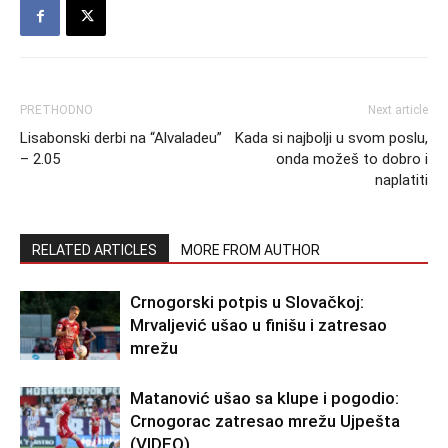
PRETHODNO
Next article
Lisabonski derbi na “Alvaladeu”
Kada si najbolji u svom poslu,
– 2.05
onda možeš to dobro i
naplatiti
RELATED ARTICLES
MORE FROM AUTHOR
Crnogorski potpis u Slovačkoj:
Mrvaljević ušao u finišu i zatresao
mrežu
Matanović ušao sa klupe i pogodio:
Crnogorac zatresao mrežu Ujpešta
(VIDEO)