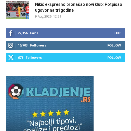
Nikić ekspresno pronašao novi klub: Potpisao
ugovor na tri godine
9 Aug 2026. 12:31
22,356
Fans
LIKE
10,703
Followers
FOLLOW
678
Followers
FOLLOW