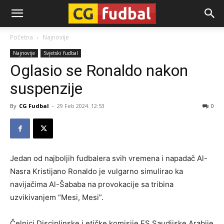
CG-
Početna
Najnovije
Najnovije
Svjetski fudbal
Fudbal
Oglasio se Ronaldo nakon
suspenzije
By
CG Fudbal
-
29 Feb 2024. 12:53
0
Jedan od najboljih fudbalera svih vremena i napadač Al-
Nasra Kristijano Ronaldo je vulgarno simulirao ka
navijačima Al-Šababa na provokacije sa tribina
uzvikivanjem “Mesi, Mesi”.
Čelnici Disciplinske i etičke komisije FS Saudijske Arabije