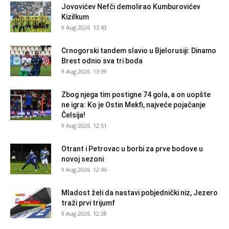
Jovovićev Nefči demolirao Kumburovićev
Kizilkum
9 Aug 2026. 13:43
Crnogorski tandem slavio u Bjelorusiji: Dinamo
Brest odnio sva tri boda
9 Aug 2026. 13:39
Zbog njega tim postigne 74 gola, a on uopšte
ne igra: Ko je Ostin Mekfi, najveće pojačanje
Čelsija!
9 Aug 2026. 12:51
Otrant i Petrovac u borbi za prve bodove u
novoj sezoni
9 Aug 2026. 12:46
Mladost želi da nastavi pobjednički niz, Jezero
traži prvi trijumf
9 Aug 2026. 12:38