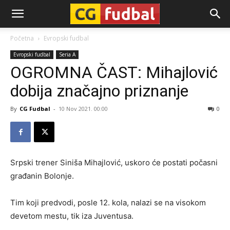
CG-
Početna
Evropski fudbal
Evropski fudbal
Seria A
Fudbal
OGROMNA ČAST: Mihajlović
dobija značajno priznanje
By
CG Fudbal
-
10 Nov 2021. 00:00
0
Srpski trener Siniša Mihajlović, uskoro će postati počasni
građanin Bolonje.
Tim koji predvodi, posle 12. kola, nalazi se na visokom
devetom mestu, tik iza Juventusa.