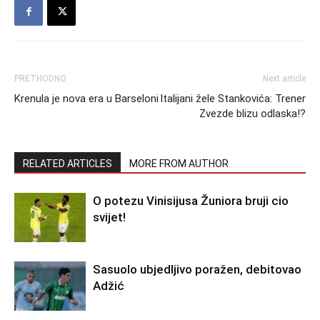
PRETHODNO
Next article
Krenula je nova era u Barseloni
Italijani žele Stankovića: Trener
Zvezde blizu odlaska!?
RELATED ARTICLES
MORE FROM AUTHOR
O potezu Vinisijusa Žuniora bruji cio
svijet!
Sasuolo ubjedljivo poražen, debitovao
Adžić