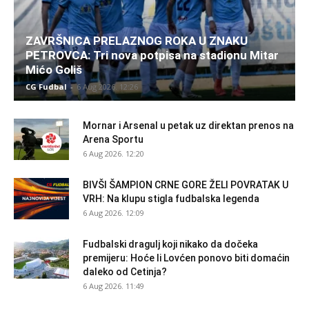
ZAVRŠNICA PRELAZNOG ROKA U ZNAKU
PETROVCA: Tri nova potpisa na stadionu Mitar
Mićo Goliš
CG Fudbal
-
6 Aug 2026. 12:26
Mornar i Arsenal u petak uz direktan prenos na
Arena Sportu
6 Aug 2026. 12:20
BIVŠI ŠAMPION CRNE GORE ŽELI POVRATAK U
VRH: Na klupu stigla fudbalska legenda
6 Aug 2026. 12:09
Fudbalski dragulj koji nikako da dočeka
premijeru: Hoće li Lovćen ponovo biti domaćin
daleko od Cetinja?
6 Aug 2026. 11:49