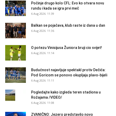
Počinje drugo kolo CFL: Evo ko otvara novu
rundu i kada se igra prvi meč
6 Aug 2026. 11:39
Balkan se pojačava, klub raste iz dana u dan
6 Aug 2026. 11:36
O potezu Vinisijusa Žuniora bruji cio svijet!
6 Aug 2026. 11:14
Budućnost najavljuje spektakl protiv Dečića:
Pod Goricom se ponovo okupljaju plavo-bijeli
6 Aug 2026. 11:11
Pogledajte kako izgleda teren stadiona u
Rožajama /VIDEO/
6 Aug 2026. 11:08
ZVANIČNO: Jezero predstavilo novo