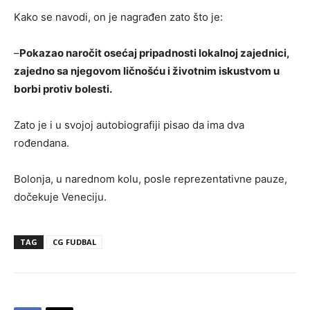
Kako se navodi, on je nagrađen zato što je:
–
Pokazao naročit osećaj pripadnosti lokalnoj zajednici,
zajedno sa njegovom ličnošću i životnim iskustvom u
borbi protiv bolesti.
Zato je i u svojoj autobiografiji pisao da ima dva
rođendana.
Bolonja, u narednom kolu, posle reprezentativne pauze,
dočekuje Veneciju.
TAG
CG FUDBAL