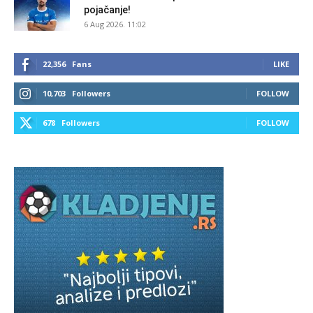
pojačanje!
6 Aug 2026. 11:02
22,356
Fans
LIKE
10,703
Followers
FOLLOW
678
Followers
FOLLOW