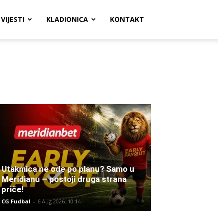
VIJESTI
KLADIONICA
KONTAKT
Utakmica ne ode po planu? Samo u
Meridianu – postoji druga strana
priče!
CG Fudbal
-
6 Aug 2026. 10:14