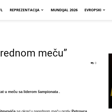
FL
REPREZENTACIJA
MUNDIJAL 2026
EVROPSKI
arednom meču”
0
tat u meču sa liderom šampionata .
Stevovića
se okreću narednom meču protiv
Petrovca.