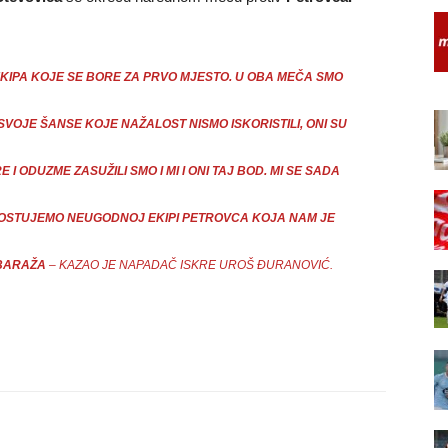
EKIPA KOJE SE BORE ZA PRVO MJESTO. U OBA MEČA SMO
 SVOJE ŠANSE KOJE NAŽALOST NISMO ISKORISTILI, ONI SU
I ODUZME ZASUŽILI SMO I MI I ONI TAJ BOD. MI SE SADA
STUJEMO NEUGODNOJ EKIPI PETROVCA KOJA NAM JE
 BARAŽA
– KAZAO JE NAPADAČ ISKRE UROŠ ĐURANOVIĆ.