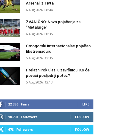
Arsenal iz Tivta
6 Aug 2026. 08:44
ZVANIČNO: Novo pojačanje za
“Metalurge”
6 Aug 2026. 08:35
Crnogorski internacionalac pojačao
Ekstremaduru
5 Aug 2026. 12:35
Prelazni rok ulazi u završnicu: Ko će
povući posljednji potez?
5 Aug 2026. 12:13
22,356
Fans
LIKE
10,703
Followers
FOLLOW
678
Followers
FOLLOW