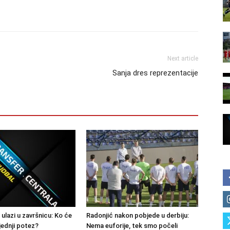
Next article
Sanja dres reprezentacije
 ulazi u završnicu: Ko će
Radonjić nakon pobjede u derbiju:
jednji potez?
Nema euforije, tek smo počeli