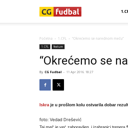
CG-
1.C
Fudbal
Početna
1.CFL
“Okrećemo se narednom meču”
1.CFL
feature
“Okrećemo se n
By
CG Fudbal
-
11 Apr 2016. 18:27
Iskra
je u prošlom kolu ostvarila dobar rezul
foto: Vedad Drešević
Taj meč je već zaboravljen, i izabranici trenera