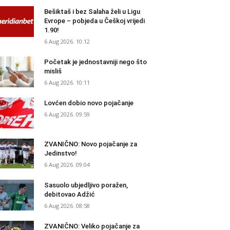
Bešiktaš i bez Salaha želi u Ligu
Evrope – pobjeda u Češkoj vrijedi
1.90!
6 Aug 2026. 10:12
Početak je jednostavniji nego što
misliš
6 Aug 2026. 10:11
Lovćen dobio novo pojačanje
6 Aug 2026. 09:59
ZVANIČNO: Novo pojačanje za
Jedinstvo!
6 Aug 2026. 09:04
Sasuolo ubjedljivo poražen,
debitovao Adžić
6 Aug 2026. 08:58
ZVANIČNO: Veliko pojačanje za