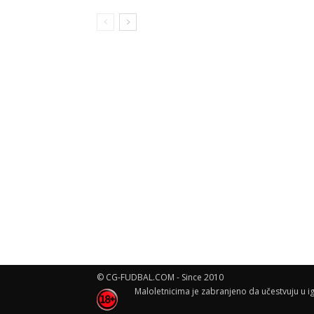
© CG-FUDBAL.COM - Since 2010
Maloletnicima je zabranjeno da učestvuju u ig