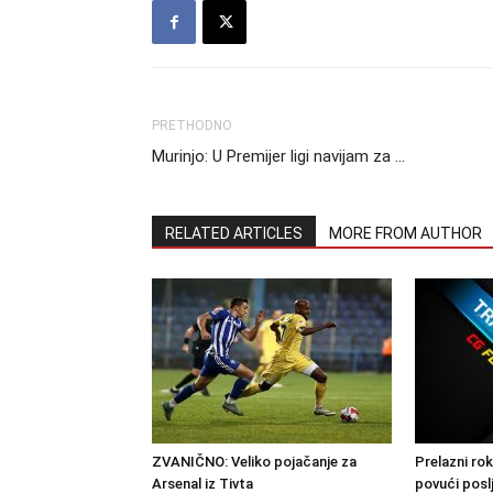
PRETHODNO
Murinjo: U Premijer ligi navijam za …
RELATED ARTICLES
MORE FROM AUTHOR
ZVANIČNO: Veliko pojačanje za
Prelazni rok
Arsenal iz Tivta
povući posl