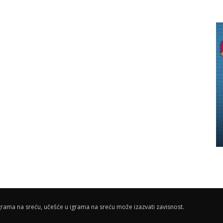
rama na sreću, učešće u igrama na sreću može izazvati zavisnost.