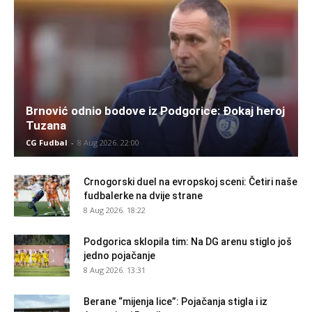
Brnović odnio bodove iz Podgorice: Đokaj heroj
Tuzana
CG Fudbal
-
8 Aug 2026. 22:00
Crnogorski duel na evropskoj sceni: Četiri naše
fudbalerke na dvije strane
8 Aug 2026. 18:22
Podgorica sklopila tim: Na DG arenu stiglo još
jedno pojačanje
8 Aug 2026. 13:31
Berane “mijenja lice”: Pojačanja stigla i iz