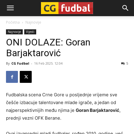
CG-
Početna
Najnovije
Najnovije
Vijesti
Fudbal
ONI DOLAZE: Goran
Barjaktarović
By
CG Fudbal
-
16 Feb 2025. 12:04
5
Fudbalska scena Crne Gore u posljednje vrijeme sve
češće izbacuje talentovane mlade igrače, a jedan od
najperspektivnijih među njima je
Goran Barjaktarović
,
prednji vezni OFK Berane.
Ovaj izvanredni mladi fudbaler, rođen 2010. godine, već