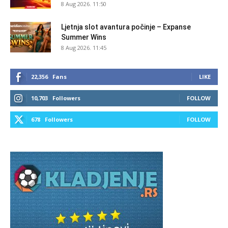
8 Aug 2026. 11:50
Ljetnja slot avantura počinje – Expanse
Summer Wins
8 Aug 2026. 11:45
22,356
Fans
LIKE
10,703
Followers
FOLLOW
678
Followers
FOLLOW