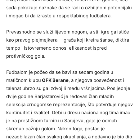
sada pokazuje naznake da se radi o ozbiljnom potencijalu
i mogao bi da izraste u respektabinog fudbalera.
Prevashodno se služi lijevom nogom, a stil igre ga ističe
kao pravog plejmejkera – igrača koji kreira šanse, diktira
tempo i istovremeno donosi efikasnost ispred
protivničkog gola.
Fudbalom je počeo da se bavi sa sedam godina u
matičnom klubu
OFK Berane
, a njegova posvećenost i
talenat ubrzo su ga izdvojili među vršnjacima. Posljednje
dvije godine Barjaktarović je redovan član mlađih
selekcija crnogorske reprezentacije, što potvrđuje njegov
kontinuitet i kvalitet. Debi u dresu nacionalnog tima imao
je na prestižnom turniru u Sarajevu, gdje je odmah
skrenuo pažnju golom. Nakon toga, postao je
nezaobilazan član svakog okupljanja, a nedavno je bio dio