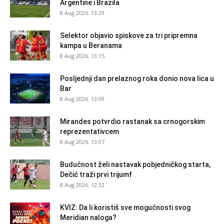
Argentine i Brazila
8 Aug 2026. 13:29
Selektor objavio spiskove za tri pripremna
kampa u Beranama
8 Aug 2026. 13:15
Posljednji dan prelaznog roka donio nova lica u
Bar
8 Aug 2026. 13:09
Mirandes potvrdio rastanak sa crnogorskim
reprezentativcem
8 Aug 2026. 13:07
Budućnost želi nastavak pobjedničkog starta,
Dečić traži prvi trijumf
8 Aug 2026. 12:32
KVIZ: Da li koristiš sve mogućnosti svog
Meridian naloga?