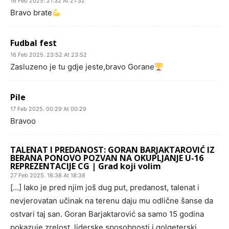
16 Feb 2025. 21:32 At 21:32
Bravo brate
Fudbal fest
16 Feb 2025. 23:52 At 23:52
Zasluzeno je tu gdje jeste,bravo Gorane
Pile
17 Feb 2025. 00:29 At 00:29
Bravoo
TALENAT I PREDANOST: GORAN BARJAKTAROVIĆ IZ
BERANA PONOVO POZVAN NA OKUPLJANJE U-16
REPREZENTACIJE CG | Grad koji volim
27 Feb 2025. 18:38 At 18:38
[…] Iako je pred njim još dug put, predanost, talenat i
nevjerovatan učinak na terenu daju mu odlične šanse da
ostvari taj san. Goran Barjaktarović sa samo 15 godina
pokazuje zrelost, liderske sposobnosti i golgeterski