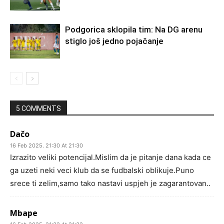
Podgorica sklopila tim: Na DG arenu
stiglo još jedno pojačanje
5 COMMENTS
Dačo
16 Feb 2025. 21:30 At 21:30
Izrazito veliki potencijal.Mislim da je pitanje dana kada ce
ga uzeti neki veci klub da se fudbalski oblikuje.Puno
srece ti zelim,samo tako nastavi uspjeh je zagarantovan..
Mbape