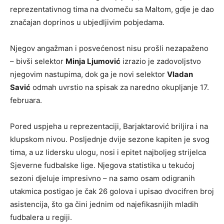
reprezentativnog tima na dvomeču sa Maltom, gdje je dao
značajan doprinos u ubjedljivim pobjedama.
Njegov angažman i posvećenost nisu prošli nezapaženo
– bivši selektor
Minja Ljumović
izrazio je zadovoljstvo
njegovim nastupima, dok ga je novi selektor
Vladan
Savić
odmah uvrstio na spisak za naredno okupljanje 17.
februara.
Pored uspjeha u reprezentaciji, Barjaktarović briljira i na
klupskom nivou. Posljednje dvije sezone kapiten je svog
tima, a uz lidersku ulogu, nosi i epitet najboljeg strijelca
Sjeverne fudbalske lige. Njegova statistika u tekućoj
sezoni djeluje impresivno – na samo osam odigranih
utakmica postigao je čak 26 golova i upisao dvocifren broj
asistencija, što ga čini jednim od najefikasnijih mladih
fudbalera u regiji.