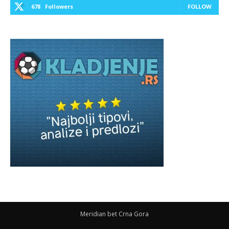
678
Followers
FOLLOW
Meridian bet Crna Gora