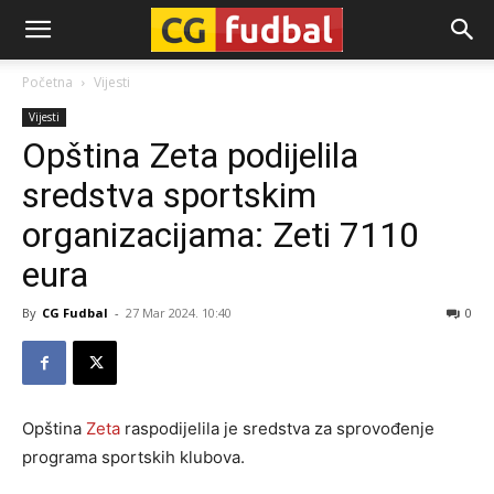
CG-
Početna
Vijesti
Vijesti
Fudbal
Opština Zeta podijelila
sredstva sportskim
organizacijama: Zeti 7110
eura
By
CG Fudbal
-
27 Mar 2024. 10:40
0
Opština
Zeta
raspodijelila je sredstva za sprovođenje
programa sportskih klubova.