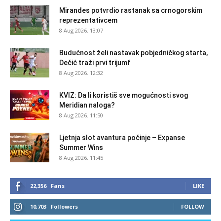
Mirandes potvrdio rastanak sa crnogorskim
reprezentativcem
8 Aug 2026. 13:07
Budućnost želi nastavak pobjedničkog starta,
Dečić traži prvi trijumf
8 Aug 2026. 12:32
KVIZ: Da li koristiš sve mogućnosti svog
Meridian naloga?
8 Aug 2026. 11:50
Ljetnja slot avantura počinje – Expanse
Summer Wins
8 Aug 2026. 11:45
22,356
Fans
LIKE
10,703
Followers
FOLLOW