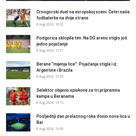
Crnogorski duel na evropskoj sceni: Četiri naše
fudbalerke na dvije strane
8 Aug 2026. 18:22
Podgorica sklopila tim: Na DG arenu stiglo još
jedno pojačanje
8 Aug 2026. 13:31
Berane “mijenja lice”: Pojačanja stigla i iz
Argentine i Brazila
8 Aug 2026. 13:29
Selektor objavio spiskove za tri pripremna
kampa u Beranama
8 Aug 2026. 13:15
Posljednji dan prelaznog roka donio nova lica u
Bar
8 Aug 2026. 13:09