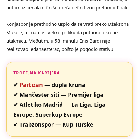
potom iz penala u finišu meča definitivno prelomio finale.
Konjaspor je prethodno uspio da se vrati preko Džeksona
Mukele, a imao je i veliku priliku da potpuno okrene
utakmicu. Međutim, u 58. minutu Enis Bardi nije
realizovao jedanaesterac, pošto je pogodio stativu.
TROFEJNA KARIJERA
✔
Partizan
— dupla kruna
✔ Mančester siti — Premijer liga
✔ Atletiko Madrid — La Liga, Liga
Evrope, Superkup Evrope
✔ Trabzonspor — Kup Turske