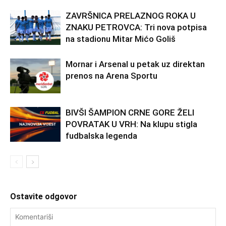
ZAVRŠNICA PRELAZNOG ROKA U
ZNAKU PETROVCA: Tri nova potpisa
na stadionu Mitar Mićo Goliš
Mornar i Arsenal u petak uz direktan
prenos na Arena Sportu
BIVŠI ŠAMPION CRNE GORE ŽELI
POVRATAK U VRH: Na klupu stigla
fudbalska legenda
Ostavite odgovor