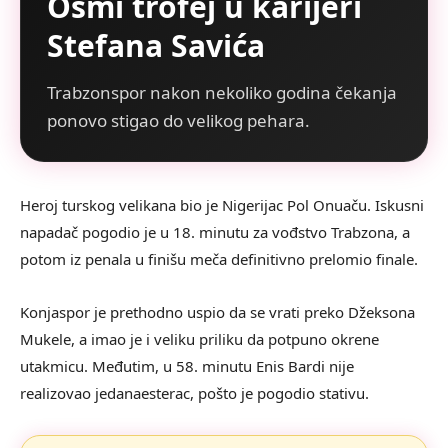
Osmi trofej u karijeri
Stefana Savića
Trabzonspor nakon nekoliko godina čekanja
ponovo stigao do velikog pehara.
Heroj turskog velikana bio je Nigerijac Pol Onuaču. Iskusni
napadač pogodio je u 18. minutu za vođstvo Trabzona, a
potom iz penala u finišu meča definitivno prelomio finale.
Konjaspor je prethodno uspio da se vrati preko Džeksona
Mukele, a imao je i veliku priliku da potpuno okrene
utakmicu. Međutim, u 58. minutu Enis Bardi nije
realizovao jedanaesterac, pošto je pogodio stativu.