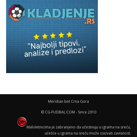
Meridian bet Crna Gora
© CG-FUDBAL.COM - Since 2010
Maloletnicima je zabranjeno da učestvuju u igrama na sreću,
učešće u igrama na sreću može izazvati zavisnost.