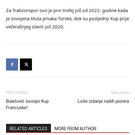
Za Trabzonspor ovo je prvi trofej još od 2022. godine kada
je osvojena titula prvaka Turske, dok su posljednji Kup prije
večerašnjeg slavili još 2020.
PRETHODNO
Next article
Bulatović osvojio Kup
Loše izdanje naših pionira
Francuske!
RELATED ARTICLES
MORE FROM AUTHOR