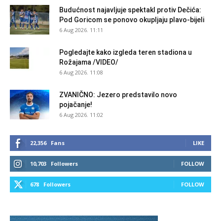
Budućnost najavljuje spektakl protiv Dečića:
Pod Goricom se ponovo okupljaju plavo-bijeli
6 Aug 2026. 11:11
Pogledajte kako izgleda teren stadiona u
Rožajama /VIDEO/
6 Aug 2026. 11:08
ZVANIČNO: Jezero predstavilo novo
pojačanje!
6 Aug 2026. 11:02
22,356
Fans
LIKE
10,703
Followers
FOLLOW
678
Followers
FOLLOW