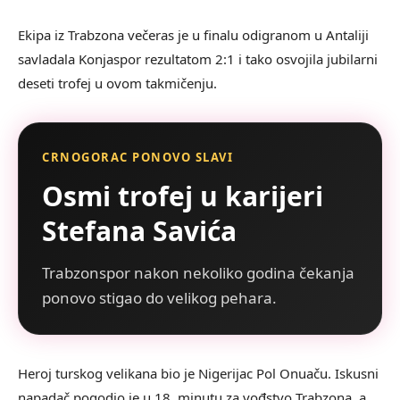
Ekipa iz Trabzona večeras je u finalu odigranom u Antaliji
savladala Konjaspor rezultatom 2:1 i tako osvojila jubilarni
deseti trofej u ovom takmičenju.
CRNOGORAC PONOVO SLAVI
Osmi trofej u karijeri
Stefana Savića
Trabzonspor nakon nekoliko godina čekanja
ponovo stigao do velikog pehara.
Heroj turskog velikana bio je Nigerijac Pol Onuaču. Iskusni
napadač pogodio je u 18. minutu za vođstvo Trabzona, a