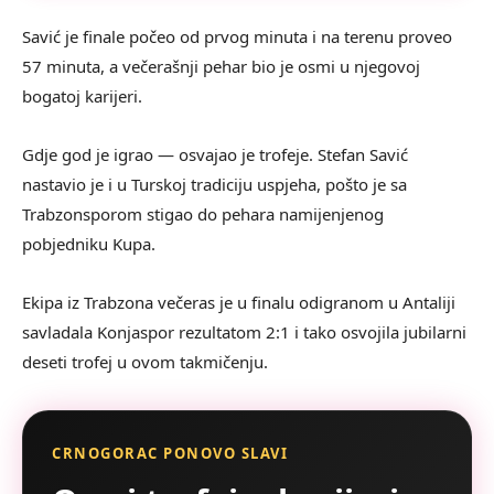
Savić je finale počeo od prvog minuta i na terenu proveo
57 minuta, a večerašnji pehar bio je osmi u njegovoj
bogatoj karijeri.
Gdje god je igrao — osvajao je trofeje. Stefan Savić
nastavio je i u Turskoj tradiciju uspjeha, pošto je sa
Trabzonsporom stigao do pehara namijenjenog
pobjedniku Kupa.
Ekipa iz Trabzona večeras je u finalu odigranom u Antaliji
savladala Konjaspor rezultatom 2:1 i tako osvojila jubilarni
deseti trofej u ovom takmičenju.
CRNOGORAC PONOVO SLAVI