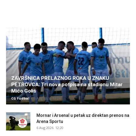
ZAVRŠNICA PRELAZNOG ROKA U ZNAKU
PETROVCA: Tri nova potpisa na stadionu Mitar
Mićo Goliš
CG Fudbal
-
6 Aug 2026. 12:26
Mornar i Arsenal u petak uz direktan prenos na
Arena Sportu
6 Aug 2026. 12:20