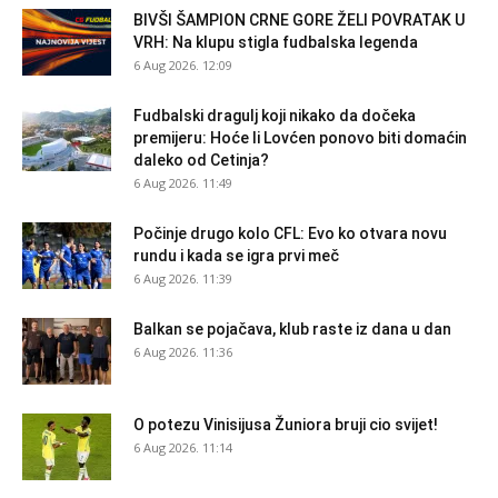
BIVŠI ŠAMPION CRNE GORE ŽELI POVRATAK U
VRH: Na klupu stigla fudbalska legenda
6 Aug 2026. 12:09
Fudbalski dragulj koji nikako da dočeka
premijeru: Hoće li Lovćen ponovo biti domaćin
daleko od Cetinja?
6 Aug 2026. 11:49
Počinje drugo kolo CFL: Evo ko otvara novu
rundu i kada se igra prvi meč
6 Aug 2026. 11:39
Balkan se pojačava, klub raste iz dana u dan
6 Aug 2026. 11:36
O potezu Vinisijusa Žuniora bruji cio svijet!
6 Aug 2026. 11:14