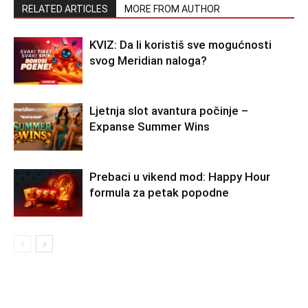
RELATED ARTICLES
MORE FROM AUTHOR
KVIZ: Da li koristiš sve mogućnosti
svog Meridian naloga?
Ljetnja slot avantura počinje –
Expanse Summer Wins
Prebaci u vikend mod: Happy Hour
formula za petak popodne