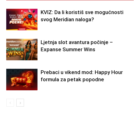
KVIZ: Da li koristiš sve mogućnosti
svog Meridian naloga?
Ljetnja slot avantura počinje –
Expanse Summer Wins
Prebaci u vikend mod: Happy Hour
formula za petak popodne