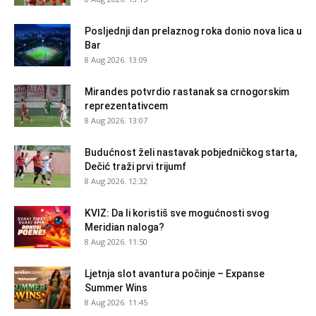
Posljednji dan prelaznog roka donio nova lica u
Bar
8 Aug 2026. 13:09
Mirandes potvrdio rastanak sa crnogorskim
reprezentativcem
8 Aug 2026. 13:07
Budućnost želi nastavak pobjedničkog starta,
Dečić traži prvi trijumf
8 Aug 2026. 12:32
KVIZ: Da li koristiš sve mogućnosti svog
Meridian naloga?
8 Aug 2026. 11:50
Ljetnja slot avantura počinje – Expanse
Summer Wins
8 Aug 2026. 11:45