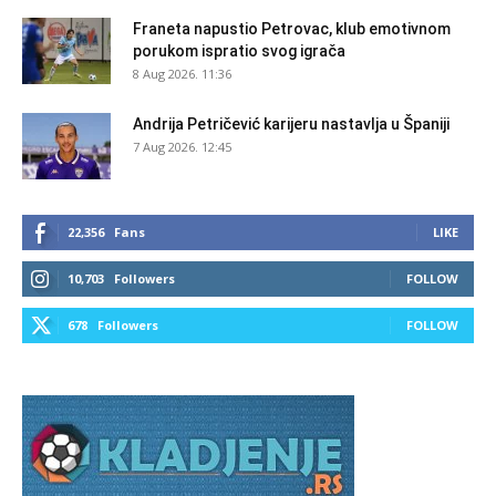
Franeta napustio Petrovac, klub emotivnom
porukom ispratio svog igrača
8 Aug 2026. 11:36
Andrija Petričević karijeru nastavlja u Španiji
7 Aug 2026. 12:45
22,356
Fans
LIKE
10,703
Followers
FOLLOW
678
Followers
FOLLOW