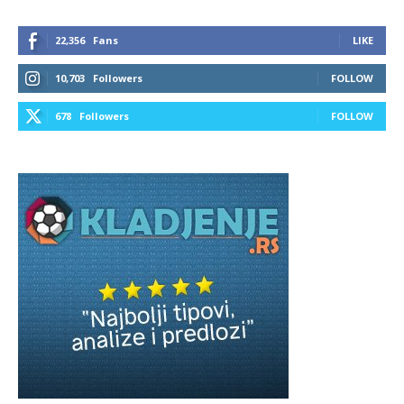
22,356
Fans
LIKE
10,703
Followers
FOLLOW
678
Followers
FOLLOW