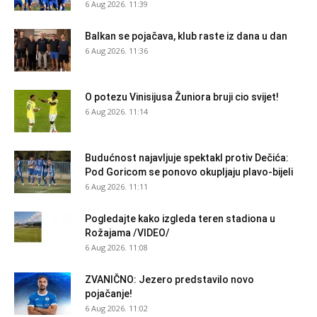
6 Aug 2026. 11:39
Balkan se pojačava, klub raste iz dana u dan
6 Aug 2026. 11:36
O potezu Vinisijusa Žuniora bruji cio svijet!
6 Aug 2026. 11:14
Budućnost najavljuje spektakl protiv Dečića:
Pod Goricom se ponovo okupljaju plavo-bijeli
6 Aug 2026. 11:11
Pogledajte kako izgleda teren stadiona u
Rožajama /VIDEO/
6 Aug 2026. 11:08
ZVANIČNO: Jezero predstavilo novo
pojačanje!
6 Aug 2026. 11:02