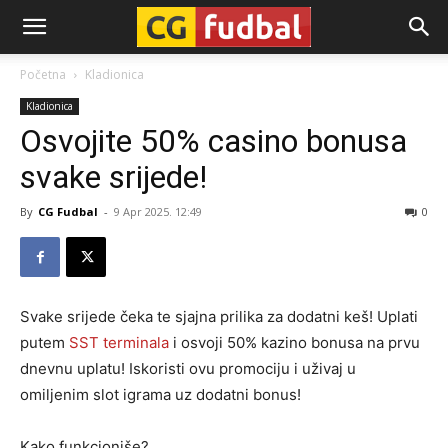
CG-
Početna
Kladionica
Kladionica
Fudbal
Osvojite 50% casino bonusa
svake srijede!
By
CG Fudbal
-
9 Apr 2025. 12:49
0
Svake srijede čeka te sjajna prilika za dodatni keš! Uplati
putem
SST terminala
i osvoji 50% kazino bonusa na prvu
dnevnu uplatu! Iskoristi ovu promociju i uživaj u
omiljenim slot igrama uz dodatni bonus!
Kako funkcioniše?