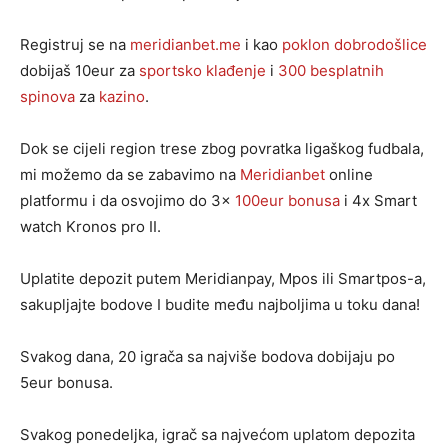
Registruj se na
meridianbet.me
i kao
poklon dobrodošlice
dobijaš 10eur za
sportsko klađenje
i
300 besplatnih
spinova
za
kazino
.
Dok se cijeli region trese zbog povratka ligaškog fudbala,
mi možemo da se zabavimo na
Meridianbet
online
platformu i da osvojimo do 3x
100eur bonusa
i 4x Smart
watch Kronos pro II.
Uplatite depozit putem Meridianpay, Mpos ili Smartpos-a,
sakupljajte bodove I budite među najboljima u toku dana!
Svakog dana, 20 igrača sa najviše bodova dobijaju po
5eur bonusa.
Svakog ponedeljka, igrač sa najvećom uplatom depozita