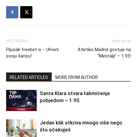
PRETHODNO
Next article
Pljusak freebet-a – Uhvati
Atletiko Madrid gostuje na
svoju šansu!
“Mestalji” – 1.95!
RELATED ARTICLES
MORE FROM AUTHOR
Santa Klara otvara takmičenje
pobjedom – 1.95
Jedan klik otkriva mnogo više nego
što očekuješ