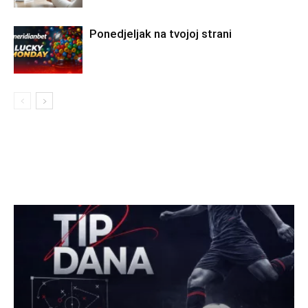
Ponedjeljak na tvojoj strani