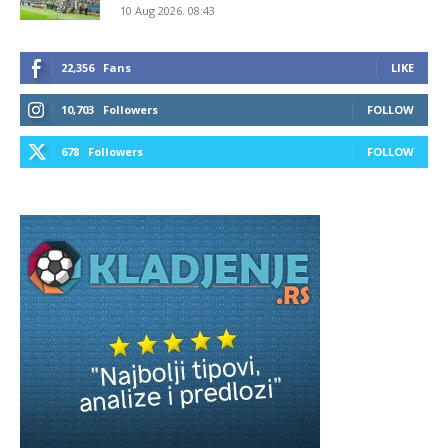
10 Aug 2026. 08:43
22,356
Fans
LIKE
10,703
Followers
FOLLOW
678
Followers
FOLLOW