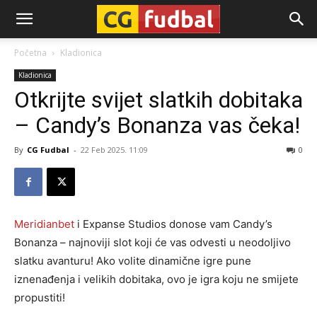
CG-
Početna
Kladionica
Kladionica
Fudbal
Otkrijte svijet slatkih dobitaka
– Candy’s Bonanza vas čeka!
By
CG Fudbal
-
22 Feb 2025. 11:09
0
Meridianbet
i Expanse Studios donose vam Candy’s
Bonanza – najnoviji slot koji će vas odvesti u neodoljivo
slatku avanturu! Ako volite dinamične igre pune
iznenađenja i velikih dobitaka, ovo je igra koju ne smijete
propustiti!