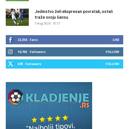
Jedinstvo želi ekspresan povratak, ostali
traže svoju šansu
5 Aug 2026. 10:57
22,356
Fans
LIKE
10,703
Followers
FOLLOW
678
Followers
FOLLOW