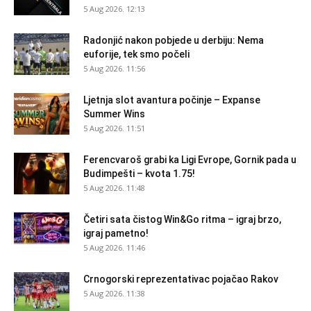
5 Aug 2026. 12:13
Radonjić nakon pobjede u derbiju: Nema
euforije, tek smo počeli
5 Aug 2026. 11:56
Ljetnja slot avantura počinje – Expanse
Summer Wins
5 Aug 2026. 11:51
Ferencvaroš grabi ka Ligi Evrope, Gornik pada u
Budimpešti – kvota 1.75!
5 Aug 2026. 11:48
Četiri sata čistog Win&Go ritma – igraj brzo,
igraj pametno!
5 Aug 2026. 11:46
Crnogorski reprezentativac pojačao Rakov
5 Aug 2026. 11:38