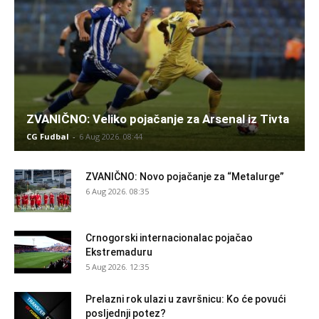
ZVANIČNO: Veliko pojačanje za Arsenal iz Tivta
CG Fudbal
-
6 Aug 2026. 08:44
ZVANIČNO: Novo pojačanje za “Metalurge”
6 Aug 2026. 08:35
Crnogorski internacionalac pojačao
Ekstremaduru
5 Aug 2026. 12:35
Prelazni rok ulazi u završnicu: Ko će povući
posljednji potez?