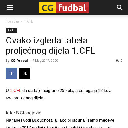
CG-
Početna
1.CFL
1.CFL
Fudbal
Ovako izgleda tabela
proljećnog dijela 1.CFL
By
CG Fudbal
-
7 May 2017. 00:00
0
U
1.CFL
do sada je odigrano 29 kola, a od toga je 12 kola
tzv. proljećnog dijela.
foto: B.Stanojević
Na tabeli vodi Budućnost, ali ako bi računali samo mečeve
igrane u 2017.godini situacija na tabeli bi izgledala znatno