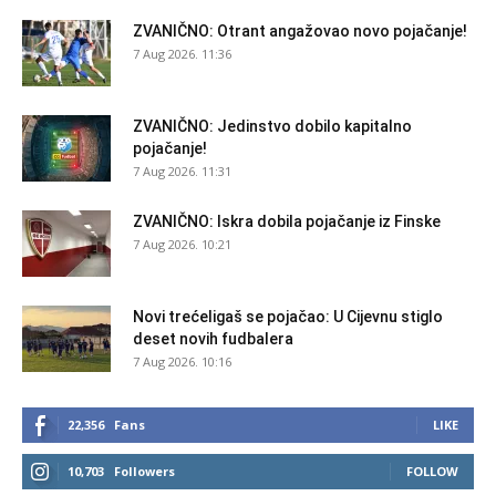
ZVANIČNO: Otrant angažovao novo pojačanje!
7 Aug 2026. 11:36
ZVANIČNO: Jedinstvo dobilo kapitalno
pojačanje!
7 Aug 2026. 11:31
ZVANIČNO: Iskra dobila pojačanje iz Finske
7 Aug 2026. 10:21
Novi trećeligaš se pojačao: U Cijevnu stiglo
deset novih fudbalera
7 Aug 2026. 10:16
22,356
Fans
LIKE
10,703
Followers
FOLLOW