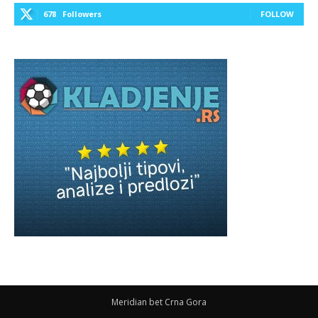
678
Followers
FOLLOW
Meridian bet Crna Gora