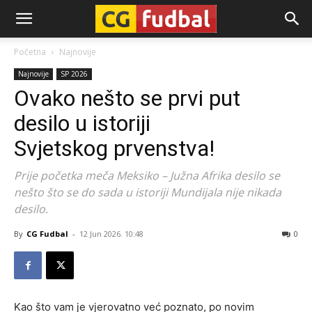
CG-
Početna
Najnovije
Najnovije
SP 2026
Fudbal
Ovako nešto se prvi put
desilo u istoriji
Svjetskog prvenstva!
Prije početka meča Meksiko – Južna Afrika desilo se
nešto što se do sada u istoriji Mundijala nije nikada
desilo.
By
CG Fudbal
-
12 Jun 2026. 10:48
0
Kao što vam je vjerovatno već poznato, po novim