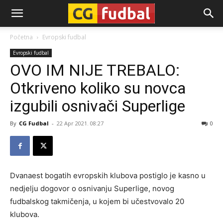
CG-
Početna
Evropski fudbal
Evropski fudbal
Fudbal
OVO IM NIJE TREBALO:
Otkriveno koliko su novca
izgubili osnivači Superlige
By
CG Fudbal
-
22 Apr 2021. 08:27
0
Dvanaest bogatih evropskih klubova postiglo je kasno u
nedjelju dogovor o osnivanju Superlige, novog
fudbalskog takmičenja, u kojem bi učestvovalo 20
klubova.