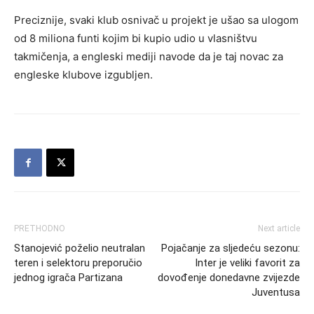
Preciznije, svaki klub osnivač u projekt je ušao sa ulogom
od 8 miliona funti kojim bi kupio udio u vlasništvu
takmičenja, a engleski mediji navode da je taj novac za
engleske klubove izgubljen.
PRETHODNO
Next article
Stanojević poželio neutralan
Pojačanje za sljedeću sezonu:
teren i selektoru preporučio
Inter je veliki favorit za
jednog igrača Partizana
dovođenje donedavne zvijezde
Juventusa