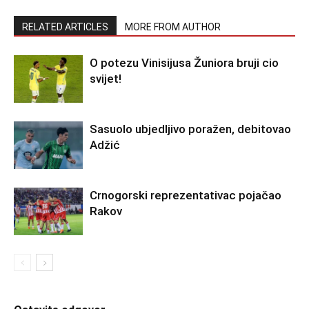
RELATED ARTICLES
MORE FROM AUTHOR
O potezu Vinisijusa Žuniora bruji cio
svijet!
Sasuolo ubjedljivo poražen, debitovao
Adžić
Crnogorski reprezentativac pojačao
Rakov