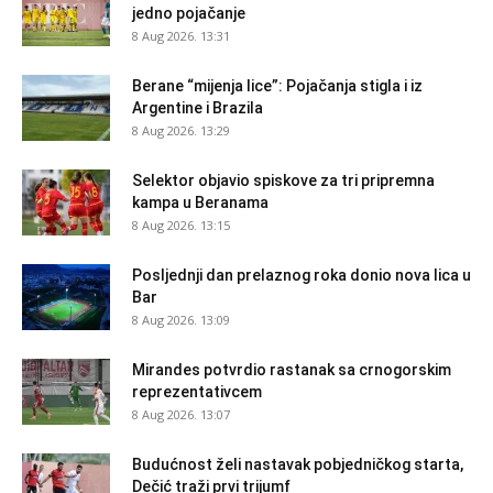
jedno pojačanje
8 Aug 2026. 13:31
Berane “mijenja lice”: Pojačanja stigla i iz
Argentine i Brazila
8 Aug 2026. 13:29
Selektor objavio spiskove za tri pripremna
kampa u Beranama
8 Aug 2026. 13:15
Posljednji dan prelaznog roka donio nova lica u
Bar
8 Aug 2026. 13:09
Mirandes potvrdio rastanak sa crnogorskim
reprezentativcem
8 Aug 2026. 13:07
Budućnost želi nastavak pobjedničkog starta,
Dečić traži prvi trijumf