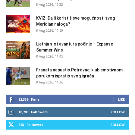
8 Aug 2026. 12:32
KVIZ: Da li koristiš sve mogućnosti svog
Meridian naloga?
8 Aug 2026. 11:50
Ljetnja slot avantura počinje – Expanse
Summer Wins
8 Aug 2026. 11:45
Franeta napustio Petrovac, klub emotivnom
porukom ispratio svog igrača
8 Aug 2026. 11:36
22,356
Fans
LIKE
10,703
Followers
FOLLOW
678
Followers
FOLLOW