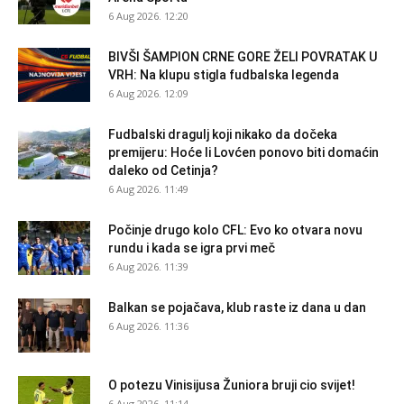
6 Aug 2026. 12:20
BIVŠI ŠAMPION CRNE GORE ŽELI POVRATAK U
VRH: Na klupu stigla fudbalska legenda
6 Aug 2026. 12:09
Fudbalski dragulj koji nikako da dočeka
premijeru: Hoće li Lovćen ponovo biti domaćin
daleko od Cetinja?
6 Aug 2026. 11:49
Počinje drugo kolo CFL: Evo ko otvara novu
rundu i kada se igra prvi meč
6 Aug 2026. 11:39
Balkan se pojačava, klub raste iz dana u dan
6 Aug 2026. 11:36
O potezu Vinisijusa Žuniora bruji cio svijet!
6 Aug 2026. 11:14