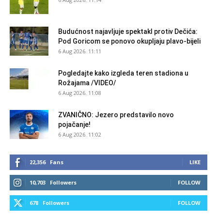
Budućnost najavljuje spektakl protiv Dečića:
Pod Goricom se ponovo okupljaju plavo-bijeli
6 Aug 2026. 11:11
Pogledajte kako izgleda teren stadiona u
Rožajama /VIDEO/
6 Aug 2026. 11:08
ZVANIČNO: Jezero predstavilo novo
pojačanje!
6 Aug 2026. 11:02
22,356
Fans
LIKE
10,703
Followers
FOLLOW
678
Followers
FOLLOW