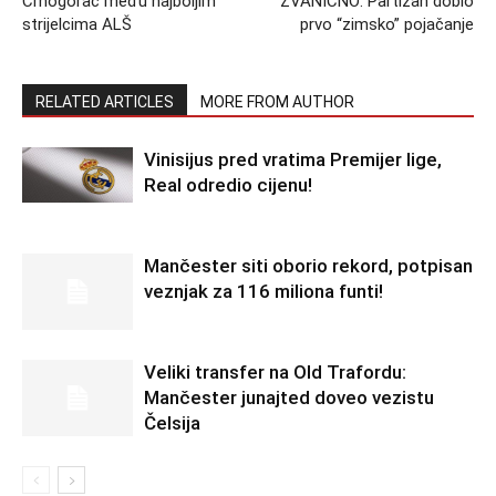
Crnogorac među najboljim
ZVANIČNO: Partizan dobio
strijelcima ALŠ
prvo “zimsko” pojačanje
RELATED ARTICLES
MORE FROM AUTHOR
Vinisijus pred vratima Premijer lige,
Real odredio cijenu!
Mančester siti oborio rekord, potpisan
veznjak za 116 miliona funti!
Veliki transfer na Old Trafordu:
Mančester junajted doveo vezistu
Čelsija