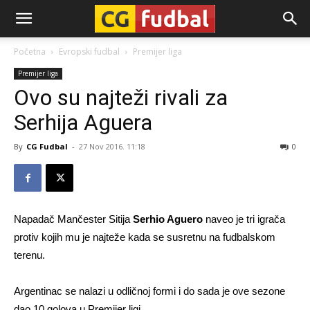
CG-
Početna
Evropski fudbal
Premijer liga
Premijer liga
Fudbal
Ovo su najteži rivali za
Serhija Aguera
By
CG Fudbal
-
27 Nov 2016. 11:18
0
Napadač Mančester Sitija
Serhio Aguero
naveo je tri igrača
protiv kojih mu je najteže kada se susretnu na fudbalskom
terenu.
Argentinac se nalazi u odličnoj formi i do sada je ove sezone
dao 10 golova u Premijer ligi.