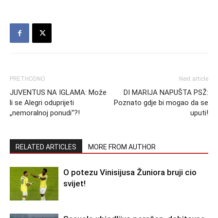
PRETHODNO
Next article
JUVENTUS NA IGLAMA: Može
DI MARIJA NAPUŠTA PSŽ:
li se Alegri oduprijeti
Poznato gdje bi mogao da se
„nemoralnoj ponudi“?!
uputi!
RELATED ARTICLES
MORE FROM AUTHOR
O potezu Vinisijusa Žuniora bruji cio
svijet!