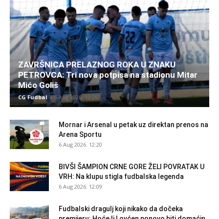
ZAVRŠNICA PRELAZNOG ROKA U ZNAKU
PETROVCA: Tri nova potpisa na stadionu Mitar
Mićo Goliš
CG Fudbal
-
6 Aug 2026. 12:26
Mornar i Arsenal u petak uz direktan prenos na
Arena Sportu
6 Aug 2026. 12:20
BIVŠI ŠAMPION CRNE GORE ŽELI POVRATAK U
VRH: Na klupu stigla fudbalska legenda
6 Aug 2026. 12:09
Fudbalski dragulj koji nikako da dočeka
premijeru: Hoće li Lovćen ponovo biti domaćin