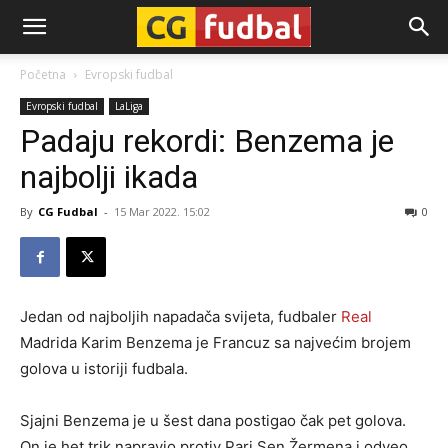
CG-
Početna
Evropski fudbal
Evropski fudbal
LaLiga
Fudbal
Padaju rekordi: Benzema je
najbolji ikada
By
CG Fudbal
-
15 Mar 2022. 15:02
0
Jedan od najboljih napadača svijeta, fudbaler
Real
Madrida Karim Benzema je Francuz sa najvećim brojem
golova u istoriji fudbala.
Sjajni Benzema je u šest dana postigao čak pet golova.
On je het trik napravio protiv Pari Sen Žermena i odveo