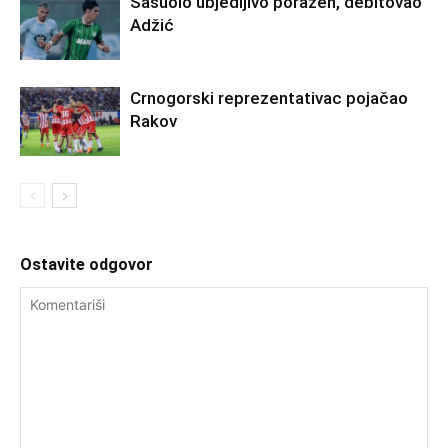
Sasuolo ubjedljivo poražen, debitovao
Adžić
Crnogorski reprezentativac pojačao
Rakov
Ostavite odgovor