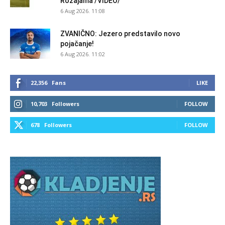
Rožajama /VIDEO/
6 Aug 2026. 11:08
ZVANIČNO: Jezero predstavilo novo
pojačanje!
6 Aug 2026. 11:02
22,356
Fans
LIKE
10,703
Followers
FOLLOW
678
Followers
FOLLOW