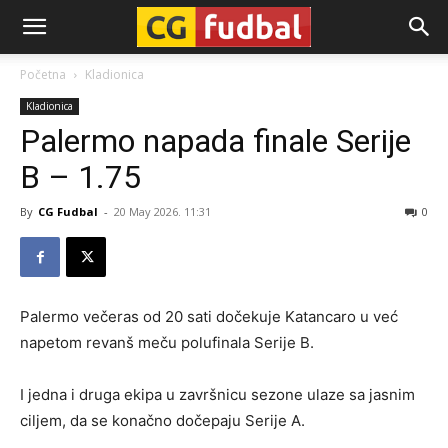
CG-
Početna
Kladionica
Kladionica
Fudbal
Palermo napada finale Serije
B – 1.75
By
CG Fudbal
-
20 May 2026. 11:31
0
Palermo večeras od 20 sati dočekuje Katancaro u već
napetom revanš meču polufinala Serije B.
I jedna i druga ekipa u završnicu sezone ulaze sa jasnim
ciljem, da se konačno dočepaju Serije A.