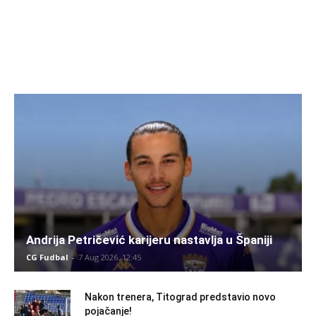
Andrija Petričević karijeru nastavlja u Španiji
CG Fudbal
-
7 Aug 2026. 12:45
Nakon trenera, Titograd predstavio novo
pojačanje!