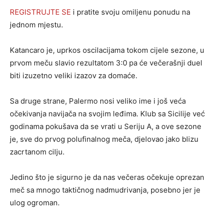
REGISTRUJTE SE
i pratite svoju omiljenu ponudu na
jednom mjestu.
Katancaro je, uprkos oscilacijama tokom cijele sezone, u
prvom meču slavio rezultatom 3:0 pa će večerašnji duel
biti izuzetno veliki izazov za domaće.
Sa druge strane, Palermo nosi veliko ime i još veća
očekivanja navijača na svojim leđima. Klub sa Sicilije već
godinama pokušava da se vrati u Seriju A, a ove sezone
je, sve do prvog polufinalnog meča, djelovao jako blizu
zacrtanom cilju.
Jedino što je sigurno je da nas večeras očekuje oprezan
meč sa mnogo taktičnog nadmudrivanja, posebno jer je
ulog ogroman.