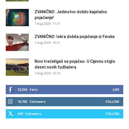
ZVANIČNO: Jedinstvo dobilo kapitalno
pojačanje!
7 Aug 2026. 11:31
ZVANIČNO: Iskra dobila pojačanje iz Finske
7 Aug 2026. 10:21
Novi trećeligaš se pojačao: U Cijevnu stiglo
deset novih fudbalera
7 Aug 2026. 10:16
22,356
Fans
LIKE
10,703
Followers
FOLLOW
678
Followers
FOLLOW