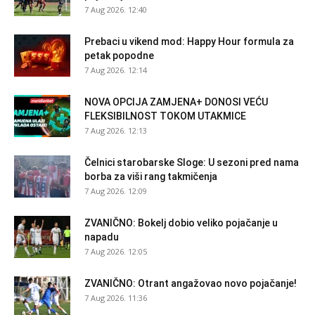
7 Aug 2026. 12:40
Prebaci u vikend mod: Happy Hour formula za
petak popodne
7 Aug 2026. 12:14
NOVA OPCIJA ZAMJENA+ DONOSI VEĆU
FLEKSIBILNOST TOKOM UTAKMICE
7 Aug 2026. 12:13
Čelnici starobarske Sloge: U sezoni pred nama
borba za viši rang takmičenja
7 Aug 2026. 12:09
ZVANIČNO: Bokelj dobio veliko pojačanje u
napadu
7 Aug 2026. 12:05
ZVANIČNO: Otrant angažovao novo pojačanje!
7 Aug 2026. 11:36