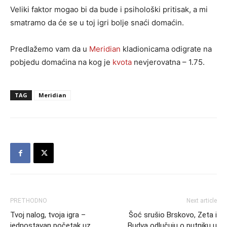
Veliki faktor mogao bi da bude i psihološki pritisak, a mi
smatramo da će se u toj igri bolje snaći domaćin.
Predlažemo vam da u
Meridian
kladionicama odigrate na
pobjedu domaćina na kog je
kvota
nevjerovatna – 1.75.
TAG
Meridian
PRETHODNO
Next article
Tvoj nalog, tvoja igra –
Šoć srušio Brskovo, Zeta i
jednostavan početak uz
Budva odlučuju o putniku u