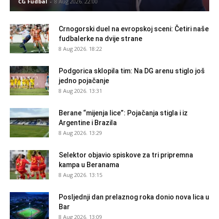
CG Fudbal
-
8 Aug 2026. 22:00
Crnogorski duel na evropskoj sceni: Četiri naše
fudbalerke na dvije strane
8 Aug 2026. 18:22
Podgorica sklopila tim: Na DG arenu stiglo još
jedno pojačanje
8 Aug 2026. 13:31
Berane “mijenja lice”: Pojačanja stigla i iz
Argentine i Brazila
8 Aug 2026. 13:29
Selektor objavio spiskove za tri pripremna
kampa u Beranama
8 Aug 2026. 13:15
Posljednji dan prelaznog roka donio nova lica u
Bar
8 Aug 2026. 13:09