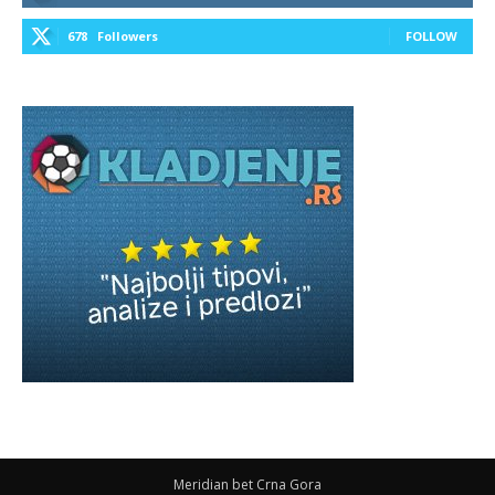
678
Followers
FOLLOW
Meridian bet Crna Gora