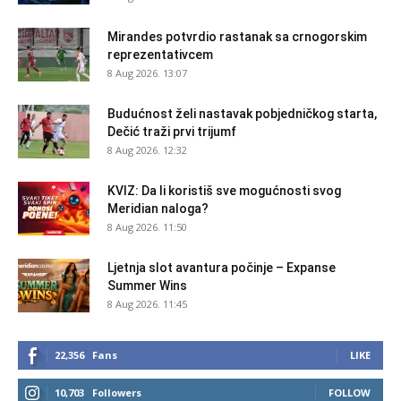
Mirandes potvrdio rastanak sa crnogorskim
reprezentativcem
8 Aug 2026. 13:07
Budućnost želi nastavak pobjedničkog starta,
Dečić traži prvi trijumf
8 Aug 2026. 12:32
KVIZ: Da li koristiš sve mogućnosti svog
Meridian naloga?
8 Aug 2026. 11:50
Ljetnja slot avantura počinje – Expanse
Summer Wins
8 Aug 2026. 11:45
22,356
Fans
LIKE
10,703
Followers
FOLLOW