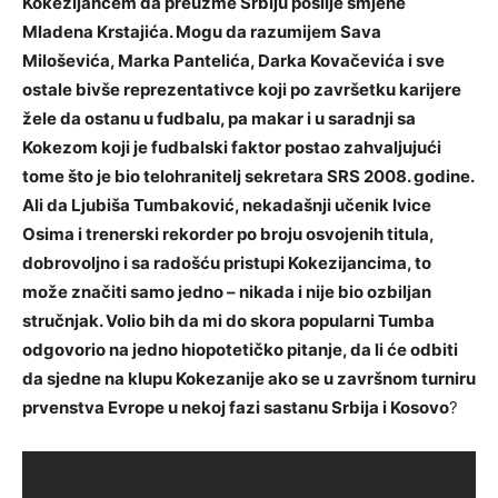
Kokezijancem da preuzme Srbiju poslije smjene
Mladena Krstajića. Mogu da razumijem Sava
Miloševića, Marka Pantelića, Darka Kovačevića i sve
ostale bivše reprezentativce koji po završetku karijere
žele da ostanu u fudbalu, pa makar i u saradnji sa
Kokezom koji je fudbalski faktor postao zahvaljujući
tome što je bio telohranitelj sekretara SRS 2008. godine.
Ali da Ljubiša Tumbaković, nekadašnji učenik Ivice
Osima i trenerski rekorder po broju osvojenih titula,
dobrovoljno i sa radošću pristupi Kokezijancima, to
može značiti samo jedno – nikada i nije bio ozbiljan
stručnjak. Volio bih da mi do skora popularni Tumba
odgovorio na jedno hiopotetičko pitanje, da li će odbiti
da sjedne na klupu Kokezanije ako se u završnom turniru
prvenstva Evrope u nekoj fazi sastanu Srbija i Kosovo
?