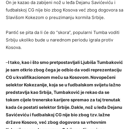
On je kazao da zabijeni nož u leđa Dejanu Savićeviću i
fudbalskoj CG nije bio zbog Kosova već zbog dogovora sa
Slavišom Kokezom o preuzimanju kormila Srbije.
Pantić se pita da li će do “skora”, popularni Tumba voditi
Srbiju ukoliko bude u narednom periodu igrala protiv
Kosova.
–
I tako, kao i što smo pretpostavljali Ljubiša Tumbaković
je sam otkrio zbog čega je odbio da vodi reprezentaciju
CG u kvalifikacionom meču sa Kosovom. Novopečeni
selektor Kokezanije, koja se u fudbalskom svijetu lažno
predstavlja kao Srbija, Tumbaković je rekao da se
tokom cijele trenerske karijere spremao za taj trenutak
kada će postati selektor Srbije. Dakle, nož u leđa Dejanu
Savićeviću i fudbalskoj CG nije bio zbog tzv. lažne
države Kosovo, već zbog dogovora sa vrhovnim