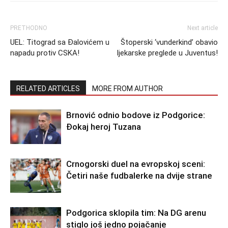
PRETHODNO
Next article
UEL: Titograd sa Đalovićem u
Štoperski ‘vunderkind’ obavio
napadu protiv CSKA!
ljekarske preglede u Juventus!
RELATED ARTICLES
MORE FROM AUTHOR
Brnović odnio bodove iz Podgorice:
Đokaj heroj Tuzana
Crnogorski duel na evropskoj sceni:
Četiri naše fudbalerke na dvije strane
Podgorica sklopila tim: Na DG arenu
stiglo još jedno pojačanje