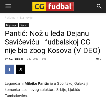
CG-
Početna
Najnovije
Najnovije
Vijesti
Fudbal
Pantić: Nož u leđa Dejanu
Savićeviću i fudbalskoj CG
nije bio zbog Kosova (VIDEO)
By
CG Fudbal
-
9 Jul 2019. 16:08
0
Legendarni
Milojko Pantić
je u Sportskoj Galaksiji
komentarisao novog selektora Srbije, Ljubišu
Tumbakovića.