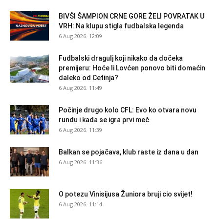
BIVŠI ŠAMPION CRNE GORE ŽELI POVRATAK U
VRH: Na klupu stigla fudbalska legenda
6 Aug 2026. 12:09
Fudbalski dragulj koji nikako da dočeka
premijeru: Hoće li Lovćen ponovo biti domaćin
daleko od Cetinja?
6 Aug 2026. 11:49
Počinje drugo kolo CFL: Evo ko otvara novu
rundu i kada se igra prvi meč
6 Aug 2026. 11:39
Balkan se pojačava, klub raste iz dana u dan
6 Aug 2026. 11:36
O potezu Vinisijusa Žuniora bruji cio svijet!
6 Aug 2026. 11:14