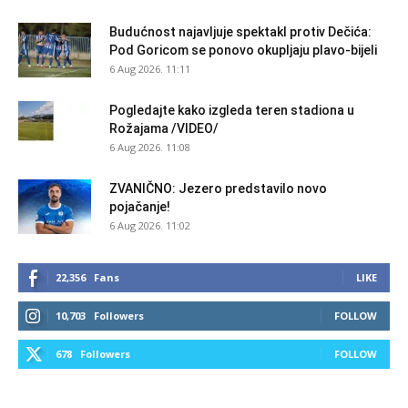
Budućnost najavljuje spektakl protiv Dečića:
Pod Goricom se ponovo okupljaju plavo-bijeli
6 Aug 2026. 11:11
Pogledajte kako izgleda teren stadiona u
Rožajama /VIDEO/
6 Aug 2026. 11:08
ZVANIČNO: Jezero predstavilo novo
pojačanje!
6 Aug 2026. 11:02
22,356
Fans
LIKE
10,703
Followers
FOLLOW
678
Followers
FOLLOW