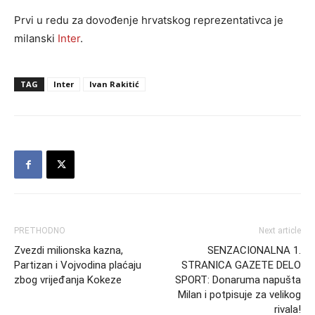
Prvi u redu za dovođenje hrvatskog reprezentativca je
milanski
Inter
.
TAG
Inter
Ivan Rakitić
PRETHODNO
Next article
Zvezdi milionska kazna,
SENZACIONALNA 1.
Partizan i Vojvodina plaćaju
STRANICA GAZETE DELO
zbog vrijeđanja Kokeze
SPORT: Donaruma napušta
Milan i potpisuje za velikog
rivala!