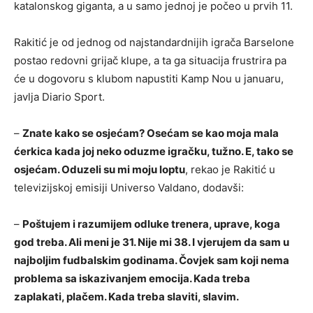
katalonskog giganta, a u samo jednoj je počeo u prvih 11.
Rakitić je od jednog od najstandardnijih igrača Barselone
postao redovni grijač klupe, a ta ga situacija frustrira pa
će u dogovoru s klubom napustiti Kamp Nou u januaru,
javlja Diario Sport.
–
Znate kako se osjećam? Osećam se kao moja mala
ćerkica kada joj neko oduzme igračku, tužno. E, tako se
osjećam. Oduzeli su mi moju loptu
, rekao je Rakitić u
televizijskoj emisiji Universo Valdano, dodavši:
–
Poštujem i razumijem odluke trenera, uprave, koga
god treba. Ali meni je 31. Nije mi 38. I vjerujem da sam u
najboljim fudbalskim godinama. Čovjek sam koji nema
problema sa iskazivanjem emocija. Kada treba
zaplakati, plačem. Kada treba slaviti, slavim.