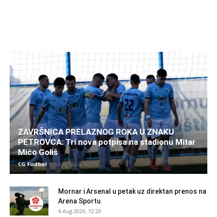
ZAVRŠNICA PRELAZNOG ROKA U ZNAKU
PETROVCA: Tri nova potpisa na stadionu Mitar
Mićo Goliš
CG Fudbal
-
6 Aug 2026. 12:26
Mornar i Arsenal u petak uz direktan prenos na
Arena Sportu
6 Aug 2026. 12:20