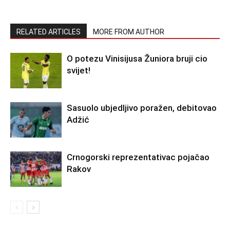
RELATED ARTICLES
MORE FROM AUTHOR
O potezu Vinisijusa Žuniora bruji cio
svijet!
Sasuolo ubjedljivo poražen, debitovao
Adžić
Crnogorski reprezentativac pojačao
Rakov