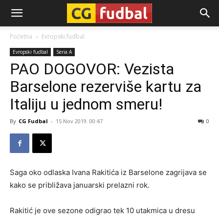
CG-
Početna
Evropski fudbal
Evropski fudbal
Seria A
Fudbal
PAO DOGOVOR: Vezista
Barselone rezerviše kartu za
Italiju u jednom smeru!
By
CG Fudbal
-
15 Nov 2019. 00:47
0
Saga oko odlaska Ivana Rakitića iz Barselone zagrijava se
kako se približava januarski prelazni rok.
Rakitić je ove sezone odigrao tek 10 utakmica u dresu