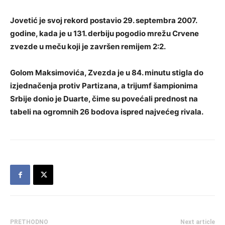
Jovetić je svoj rekord postavio 29. septembra 2007.
godine, kada je u 131. derbiju pogodio mrežu Crvene
zvezde u meču koji je završen remijem 2:2.
Golom Maksimovića, Zvezda je u 84. minutu stigla do
izjednačenja protiv Partizana, a trijumf šampionima
Srbije donio je Duarte, čime su povećali prednost na
tabeli na ogromnih 26 bodova ispred najvećeg rivala.
PRETHODNO
Next article