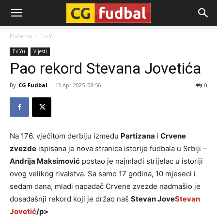
CG-
Početna
Ex-Yu
Ex-Yu
Vijesti
Fudbal
Pao rekord Stevana Jovetića
By
CG Fudbal
-
13 Apr 2025. 08:56
0
Na 176. vječitom derbiju između
Partizana
i
Crvene
zvezde
ispisana je nova stranica istorije fudbala u Srbiji –
Andrija Maksimović
postao je najmlađi strijelac u istoriji
ovog velikog rivalstva. Sa samo 17 godina, 10 mjeseci i
sedam dana, mladi napadač Crvene zvezde nadmašio je
dosadašnji rekord koji je držao naš
Stevan Jove
Stevan
Jovetić
/p>