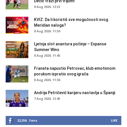
Dečić traži prvi trijumf
8 Aug 2026. 12:32
KVIZ: Da li koristiš sve mogućnosti svog
Meridian naloga?
8 Aug 2026. 11:50
Ljetnja slot avantura počinje – Expanse
Summer Wins
8 Aug 2026. 11:45
Franeta napustio Petrovac, klub emotivnom
porukom ispratio svog igrača
8 Aug 2026. 11:36
Andrija Petričević karijeru nastavlja u Španiji
7 Aug 2026. 12:45
22,356
Fans
LIKE