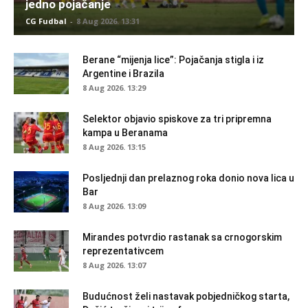
jedno pojačanje
CG Fudbal
-
8 Aug 2026. 13:31
Berane “mijenja lice”: Pojačanja stigla i iz
Argentine i Brazila
8 Aug 2026. 13:29
Selektor objavio spiskove za tri pripremna
kampa u Beranama
8 Aug 2026. 13:15
Posljednji dan prelaznog roka donio nova lica u
Bar
8 Aug 2026. 13:09
Mirandes potvrdio rastanak sa crnogorskim
reprezentativcem
8 Aug 2026. 13:07
Budućnost želi nastavak pobjedničkog starta,