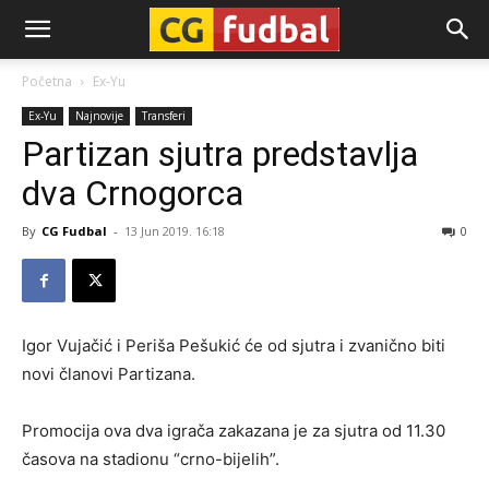
CG-
Početna
Ex-Yu
Ex-Yu
Najnovije
Transferi
Fudbal
Partizan sjutra predstavlja
dva Crnogorca
By
CG Fudbal
-
13 Jun 2019. 16:18
0
Igor Vujačić i Periša Pešukić će od sjutra i zvanično biti
novi članovi Partizana.
Promocija ova dva igrača zakazana je za sjutra od 11.30
časova na stadionu “crno-bijelih”.