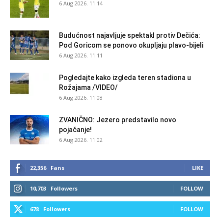
6 Aug 2026. 11:14
Budućnost najavljuje spektakl protiv Dečića:
Pod Goricom se ponovo okupljaju plavo-bijeli
6 Aug 2026. 11:11
Pogledajte kako izgleda teren stadiona u
Rožajama /VIDEO/
6 Aug 2026. 11:08
ZVANIČNO: Jezero predstavilo novo
pojačanje!
6 Aug 2026. 11:02
22,356
Fans
LIKE
10,703
Followers
FOLLOW
678
Followers
FOLLOW