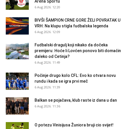
Arena Sportu
6 Aug 2026. 12:20
BIVŠI ŠAMPION CRNE GORE ŽELI POVRATAK U
VRH: Na klupu stigla fudbalska legenda
6 Aug 2026. 12:09
Fudbalski dragulj koji nikako da dočeka
premijeru: Hoće li Lovćen ponovo biti domaćin
daleko od Cetinja?
6 Aug 2026. 11:49
Počinje drugo kolo CFL: Evo ko otvara novu
rundu i kada se igra prvi meč
6 Aug 2026. 11:39
Balkan se pojačava, klub raste iz dana u dan
6 Aug 2026. 11:36
O potezu Vinisijusa Žuniora bruji cio svijet!