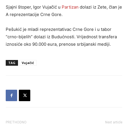
Sjajni štoper, Igor Vujačić u
Partizan
dolazi iz Zete, član je
A reprezentacije Crne Gore.
Pešukić je mladi reprezentativac Crne Gore i u tabor
“crno-bijelih” dolazi iz Budućnosti. Vrijednost transfera
iznosiće oko 90.000 eura, prenose srbijanski mediji.
TAG
Vujačić
PRETHODNO
Next article