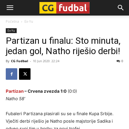
CG-
Početna
Ex-Yu
Ex-Yu
Fudbal
Partizan u finalu: Sto minuta,
jedan gol, Natho riješio derbi!
By
CG Fudbal
-
10 Jun 2020. 22:24
0
Partizan
– Crvena zvezda 1:0
(0:0)
Natho 58′
Fubaleri Partizana plasirali su se u finale Kupa Srbije.
Vječiti derbi riješio je Natho posle majstorije Sadika i
odveo svoj tim u borbu za novi trofej.