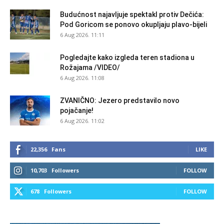
Budućnost najavljuje spektakl protiv Dečića:
Pod Goricom se ponovo okupljaju plavo-bijeli
6 Aug 2026. 11:11
Pogledajte kako izgleda teren stadiona u
Rožajama /VIDEO/
6 Aug 2026. 11:08
ZVANIČNO: Jezero predstavilo novo
pojačanje!
6 Aug 2026. 11:02
22,356
Fans
LIKE
10,703
Followers
FOLLOW
678
Followers
FOLLOW