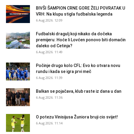
BIVŠI ŠAMPION CRNE GORE ŽELI POVRATAK U
VRH: Na klupu stigla fudbalska legenda
6 Aug 2026. 12:09
Fudbalski dragulj koji nikako da dočeka
premijeru: Hoće li Lovćen ponovo biti domaćin
daleko od Cetinja?
6 Aug 2026. 11:49
Počinje drugo kolo CFL: Evo ko otvara novu
rundu i kada se igra prvi meč
6 Aug 2026. 11:39
Balkan se pojačava, klub raste iz dana u dan
6 Aug 2026. 11:36
O potezu Vinisijusa Žuniora bruji cio svijet!
6 Aug 2026. 11:14