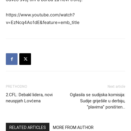
https://www.youtube.com/watch?
v=EzNcq4Ao1dE&feature=emb_title
PRETHODNO
Next article
2.CFL: Debakl lidera, novi
Oglasila se sudijska komisija:
neuspjeh Lovćena
Sudije griješile u derbiju,
“plavima” poništen…
RELATED ARTICLES
MORE FROM AUTHOR