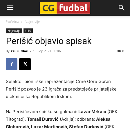
CG-
Početna
Najnovije
Najnovije
U15
Fudbal
Perišić objavio spisak
By
CG Fudbal
-
18 Sep 2021. 08:06
0
Selektor pionirske reprezentacije Crne Gore Goran
Perišić pozvao je 23 igrača za predstojeće prijateljske
utakmice sa Republikom Irskom.
Na Perišićevom spisku su golmani:
Lazar Mrkaić
(OFK
Titograd),
Tomaš Đurović
(Adrija); odbrana:
Aleksa
Globarević, Lazar Martinović, Stefan Durković
(OFK