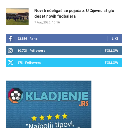
Novi trećeligaš se pojačao: U Cijevnu stiglo
deset novih fudbalera
7 Aug 2026. 10:16
22,356
Fans
LIKE
10,703
Followers
FOLLOW
678
Followers
FOLLOW