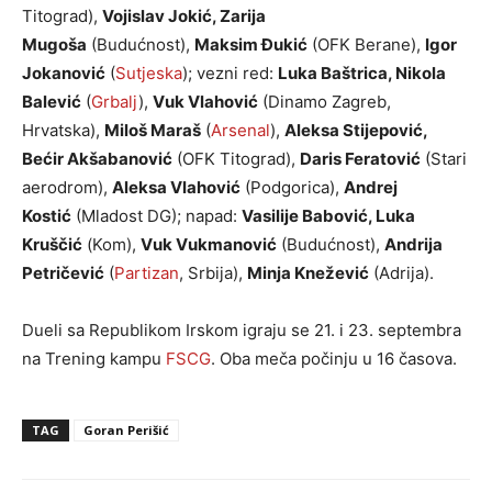
Titograd),
Vojislav Jokić, Zarija
Mugoša
(Budućnost),
Maksim Đukić
(OFK Berane),
Igor
Jokanović
(
Sutjeska
); vezni red:
Luka Baštrica, Nikola
Balević
(
Grbalj
),
Vuk Vlahović
(Dinamo Zagreb,
Hrvatska),
Miloš Maraš
(
Arsenal
),
Aleksa Stijepović,
Bećir Akšabanović
(OFK Titograd),
Daris Feratović
(Stari
aerodrom),
Aleksa Vlahović
(Podgorica),
Andrej
Kostić
(Mladost DG); napad:
Vasilije Babović, Luka
Kruščić
(Kom),
Vuk Vukmanović
(Budućnost),
Andrija
Petričević
(
Partizan
, Srbija),
Minja Knežević
(Adrija).
Dueli sa Republikom Irskom igraju se 21. i 23. septembra
na Trening kampu
FSCG
. Oba meča počinju u 16 časova.
TAG
Goran Perišić