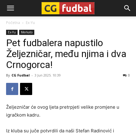
CG-
Početna
Ex-Yu
Ex-Yu
Merkato
Fudbal
Pet fudbalera napustilo
Željezničar, među njima i dva
Crnogorca!
By
CG Fudbal
-
3 Jun 2025. 10:39
0
Željezničar će ovog ljeta pretrpjeti velike promjene u
igračkom kadru.
Iz kluba su juče potvrdili da naši Stefan Radinović i