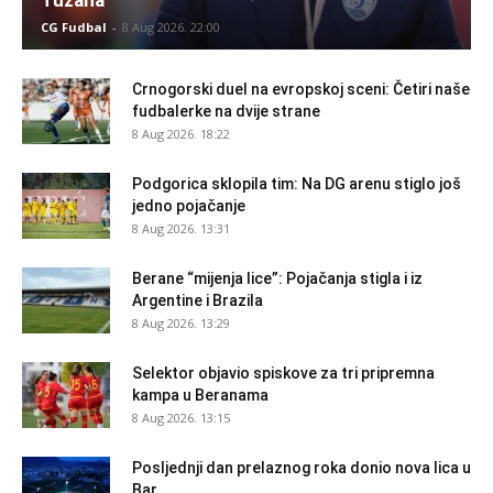
CG Fudbal
-
8 Aug 2026. 22:00
Crnogorski duel na evropskoj sceni: Četiri naše
fudbalerke na dvije strane
8 Aug 2026. 18:22
Podgorica sklopila tim: Na DG arenu stiglo još
jedno pojačanje
8 Aug 2026. 13:31
Berane “mijenja lice”: Pojačanja stigla i iz
Argentine i Brazila
8 Aug 2026. 13:29
Selektor objavio spiskove za tri pripremna
kampa u Beranama
8 Aug 2026. 13:15
Posljednji dan prelaznog roka donio nova lica u
Bar