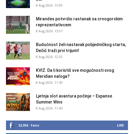
8 Aug 2026. 13:09
Mirandes potvrdio rastanak sa crnogorskim
reprezentativcem
8 Aug 2026. 13:07
Budućnost želi nastavak pobjedničkog starta,
Dečić traži prvi trijumf
8 Aug 2026. 12:32
KVIZ: Da li koristiš sve mogućnosti svog
Meridian naloga?
8 Aug 2026. 11:50
Ljetnja slot avantura počinje – Expanse
Summer Wins
8 Aug 2026. 11:45
22,356
Fans
LIKE