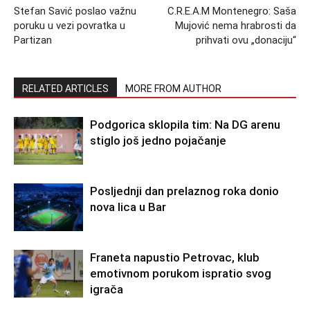
Stefan Savić poslao važnu
C.R.E.A.M Montenegro: Saša
poruku u vezi povratka u
Mujović nema hrabrosti da
Partizan
prihvati ovu „donaciju“
RELATED ARTICLES
MORE FROM AUTHOR
Podgorica sklopila tim: Na DG arenu
stiglo još jedno pojačanje
Posljednji dan prelaznog roka donio
nova lica u Bar
Franeta napustio Petrovac, klub
emotivnom porukom ispratio svog
igrača