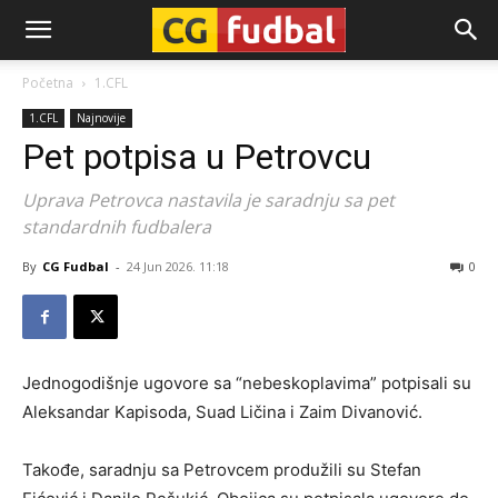
CG-
Početna
1.CFL
1.CFL
Najnovije
Fudbal
Pet potpisa u Petrovcu
Uprava Petrovca nastavila je saradnju sa pet
standardnih fudbalera
By
CG Fudbal
-
24 Jun 2026. 11:18
0
Jednogodišnje ugovore sa “nebeskoplavima” potpisali su
Aleksandar Kapisoda, Suad Ličina i Zaim Divanović.
Takođe, saradnju sa Petrovcem produžili su Stefan