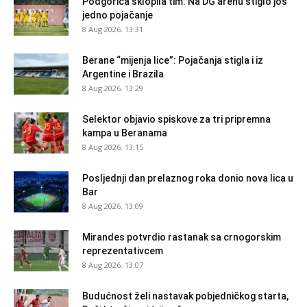
Podgorica sklopila tim: Na DG arenu stiglo još
jedno pojačanje
8 Aug 2026. 13:31
Berane “mijenja lice”: Pojačanja stigla i iz
Argentine i Brazila
8 Aug 2026. 13:29
Selektor objavio spiskove za tri pripremna
kampa u Beranama
8 Aug 2026. 13:15
Posljednji dan prelaznog roka donio nova lica u
Bar
8 Aug 2026. 13:09
Mirandes potvrdio rastanak sa crnogorskim
reprezentativcem
8 Aug 2026. 13:07
Budućnost želi nastavak pobjedničkog starta,