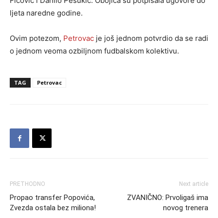
Fićović i Danilo Pešukić. Obojica su potpisala ugovore do
ljeta naredne godine.
Ovim potezom,
Petrovac
je još jednom potvrdio da se radi
o jednom veoma ozbiljnom fudbalskom kolektivu.
TAG
Petrovac
PRETHODNO
Next article
Propao transfer Popovića,
ZVANIČNO: Prvoligaš ima
Zvezda ostala bez miliona!
novog trenera