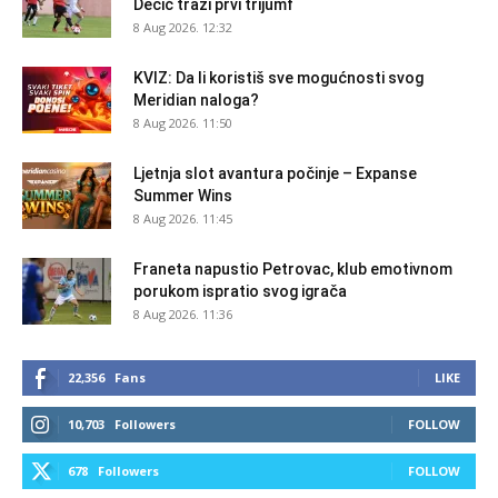
Dečić traži prvi trijumf
8 Aug 2026. 12:32
KVIZ: Da li koristiš sve mogućnosti svog
Meridian naloga?
8 Aug 2026. 11:50
Ljetnja slot avantura počinje – Expanse
Summer Wins
8 Aug 2026. 11:45
Franeta napustio Petrovac, klub emotivnom
porukom ispratio svog igrača
8 Aug 2026. 11:36
22,356
Fans
LIKE
10,703
Followers
FOLLOW
678
Followers
FOLLOW