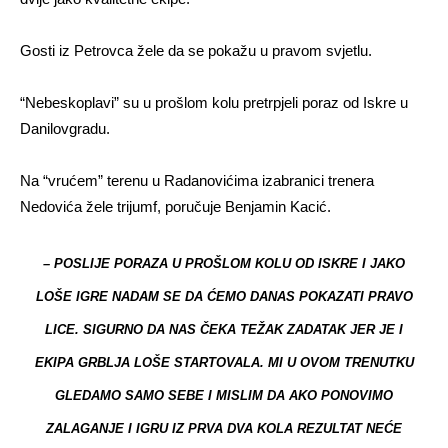
Gosti iz Petrovca žele da se pokažu u pravom svjetlu.
“Nebeskoplavi” su u prošlom kolu pretrpjeli poraz od Iskre u
Danilovgradu.
Na “vrućem” terenu u Radanovićima izabranici trenera
Nedovića žele trijumf, poručuje Benjamin Kacić.
– POSLIJE PORAZA U PROŠLOM KOLU OD ISKRE I JAKO
LOŠE IGRE NADAM SE DA ĆEMO DANAS POKAZATI PRAVO
LICE. SIGURNO DA NAS ČEKA TEŽAK ZADATAK JER JE I
EKIPA GRBLJA LOŠE STARTOVALA. MI U OVOM TRENUTKU
GLEDAMO SAMO SEBE I MISLIM DA AKO PONOVIMO
ZALAGANJE I IGRU IZ PRVA DVA KOLA REZULTAT NEĆE