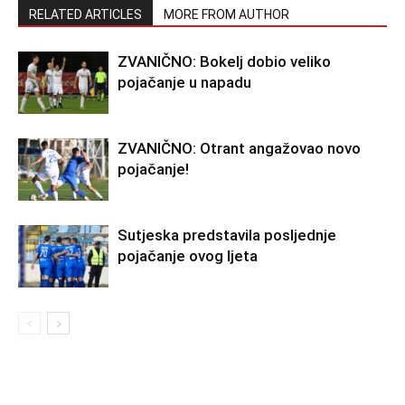
RELATED ARTICLES
MORE FROM AUTHOR
ZVANIČNO: Bokelj dobio veliko
pojačanje u napadu
ZVANIČNO: Otrant angažovao novo
pojačanje!
Sutjeska predstavila posljednje
pojačanje ovog ljeta