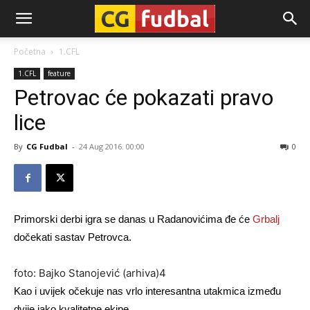
CG-
Početna
1.CFL
1.CFL
feature
Fudbal
Petrovac će pokazati pravo
lice
By
CG Fudbal
-
24 Aug 2016. 00:00
0
Primorski derbi igra se danas u Radanovićima đe će
Grbalj
dočekati sastav Petrovca.
foto: Bajko Stanojević (arhiva)4
Kao i uvijek očekuje nas vrlo interesantna utakmica između
dvije jako kvalitetne ekipe.