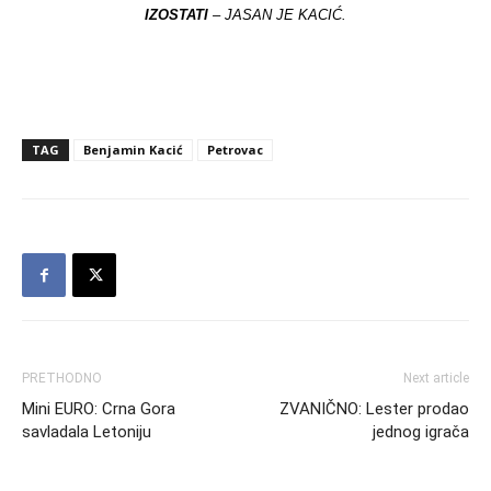
IZOSTATI
– JASAN JE KACIĆ.
TAG
Benjamin Kacić
Petrovac
PRETHODNO
Next article
Mini EURO: Crna Gora
ZVANIČNO: Lester prodao
savladala Letoniju
jednog igrača