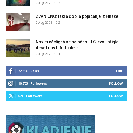
7 Aug 2026. 11:31
ZVANIČNO: Iskra dobila pojačanje iz Finske
7 Aug 2026. 10:21
Novi trećeligaš se pojačao: U Cijevnu stiglo
deset novih fudbalera
7 Aug 2026. 10:16
22,356
Fans
LIKE
10,703
Followers
FOLLOW
678
Followers
FOLLOW