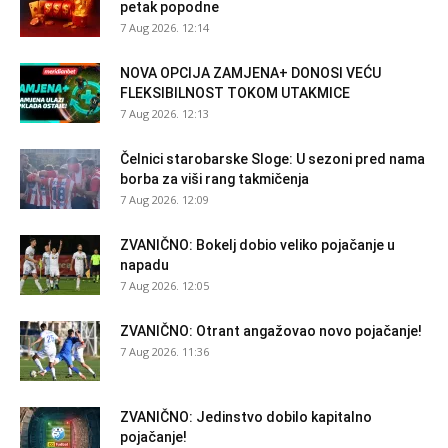
petak popodne
7 Aug 2026. 12:14
NOVA OPCIJA ZAMJENA+ DONOSI VEĆU
FLEKSIBILNOST TOKOM UTAKMICE
7 Aug 2026. 12:13
Čelnici starobarske Sloge: U sezoni pred nama
borba za viši rang takmičenja
7 Aug 2026. 12:09
ZVANIČNO: Bokelj dobio veliko pojačanje u
napadu
7 Aug 2026. 12:05
ZVANIČNO: Otrant angažovao novo pojačanje!
7 Aug 2026. 11:36
ZVANIČNO: Jedinstvo dobilo kapitalno
pojačanje!