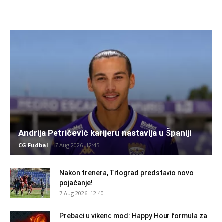
Andrija Petričević karijeru nastavlja u Španiji
CG Fudbal
-
7 Aug 2026. 12:45
Nakon trenera, Titograd predstavio novo
pojačanje!
7 Aug 2026. 12:40
Prebaci u vikend mod: Happy Hour formula za