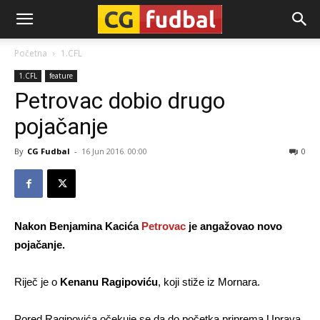
CG-
Početna
1.CFL
1.CFL
feature
Fudbal
Petrovac dobio drugo
pojačanje
By
CG Fudbal
-
16 Jun 2016. 00:00
0
Nakon Benjamina Kacića
Petrovac
je angažovao novo
pojačanje.
Riječ je o
Kenanu Ragipoviću
, koji stiže iz Mornara.
Pored Ragipovića očekuje se da do početka priprema Uprava