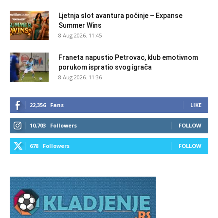
Ljetnja slot avantura počinje – Expanse
Summer Wins
8 Aug 2026. 11:45
Franeta napustio Petrovac, klub emotivnom
porukom ispratio svog igrača
8 Aug 2026. 11:36
22,356
Fans
LIKE
10,703
Followers
FOLLOW
678
Followers
FOLLOW