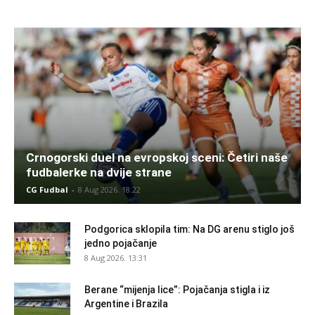
Crnogorski duel na evropskoj sceni: Četiri naše
fudbalerke na dvije strane
CG Fudbal
-
8 Aug 2026. 18:22
Podgorica sklopila tim: Na DG arenu stiglo još
jedno pojačanje
8 Aug 2026. 13:31
Berane “mijenja lice”: Pojačanja stigla i iz
Argentine i Brazila