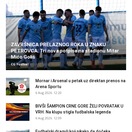
ZAVRŠNICA PRELAZNOG ROKA U ZNAKU
PETROVCA: Tri nova potpisa na stadionu Mitar
Mićo Goliš
CG Fudbal
-
6 Aug 2026. 12:26
Mornar i Arsenal u petak uz direktan prenos na
Arena Sportu
6 Aug 2026. 12:20
BIVŠI ŠAMPION CRNE GORE ŽELI POVRATAK U
VRH: Na klupu stigla fudbalska legenda
6 Aug 2026. 12:09
Fudbalski dragulj koji nikako da dočeka