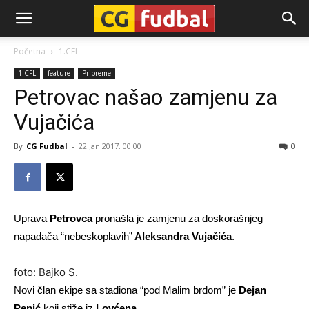
CG-
Početna
1.CFL
1.CFL
feature
Pripreme
Fudbal
Petrovac našao zamjenu za
Vujačića
By
CG Fudbal
-
22 Jan 2017. 00:00
0
Uprava
Petrovca
pronašla je zamjenu za doskorašnjeg
napadača “nebeskoplavih”
Aleksandra Vujačića
.
foto: Bajko S.
Novi član ekipe sa stadiona “pod Malim brdom” je
Dejan
Pepić
koji stiže iz
Lovćena
.