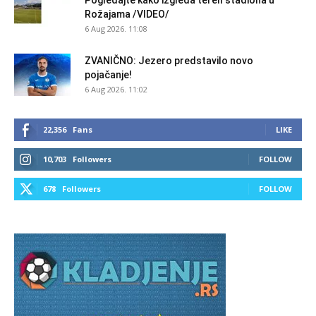
Pogledajte kako izgleda teren stadiona u
Rožajama /VIDEO/
6 Aug 2026. 11:08
ZVANIČNO: Jezero predstavilo novo
pojačanje!
6 Aug 2026. 11:02
22,356
Fans
LIKE
10,703
Followers
FOLLOW
678
Followers
FOLLOW