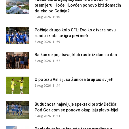
premijeru: Hoće li Lovćen ponovo biti domaćin
daleko od Cetinja?
6 Aug 2026. 11:49
Počinje drugo kolo CFL: Evo ko otvara novu
rundu i kada se igra prvi meč
6 Aug 2026. 11:39
Balkan se pojačava, klub raste iz dana u dan
6 Aug 2026. 11:36
O potezu Vinisijusa Žuniora bruji cio svijet!
6 Aug 2026. 11:14
Budućnost najavljuje spektakl protiv Dečića:
Pod Goricom se ponovo okupljaju plavo-bijeli
6 Aug 2026. 11:11