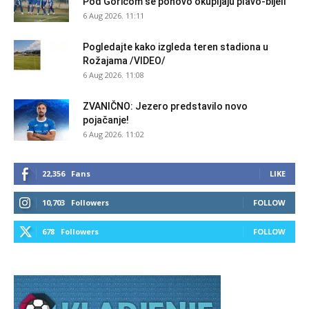
Pod Goricom se ponovo okupljaju plavo-bijeli
6 Aug 2026. 11:11
Pogledajte kako izgleda teren stadiona u
Rožajama /VIDEO/
6 Aug 2026. 11:08
ZVANIČNO: Jezero predstavilo novo
pojačanje!
6 Aug 2026. 11:02
22,356
Fans
LIKE
10,703
Followers
FOLLOW
678
Followers
FOLLOW