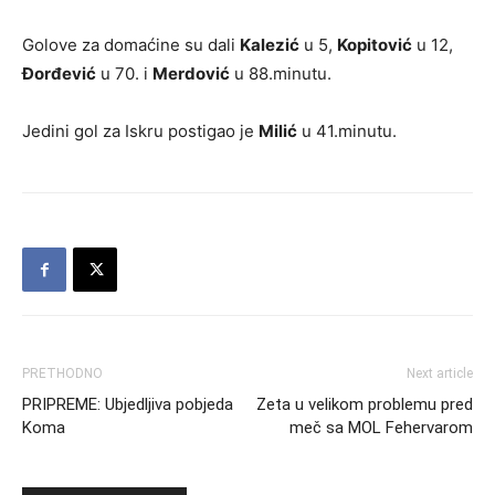
Golove za domaćine su dali
Kalezić
u 5,
Kopitović
u 12,
Đorđević
u 70. i
Merdović
u 88.minutu.
Jedini gol za Iskru postigao je
Milić
u 41.minutu.
PRETHODNO
Next article
PRIPREME: Ubjedljiva pobjeda
Zeta u velikom problemu pred
Koma
meč sa MOL Fehervarom