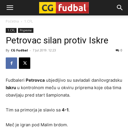
CG-
Početna
1.CFL
1.CFL
Pripreme
Fudbal
Petrovac silan protiv Iskre
By
CG Fudbal
-
7 Jul 2019. 12:23
0
Fudbaleri
Petrovca
ubjedljivo su savladali danilovgradsku
Iskru
u kontrolnom meču u okviru priprema koje oba tima
obavljaju pred start šampionata.
Tim sa primorja je slavio sa
4-1
.
Meč je igran pod Malim brdom.