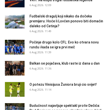
VRH: Na klupu stigla fudbalska legenda
6 Aug 2026. 12:09
Fudbalski dragulj koji nikako da dočeka
premijeru: Hoće li Lovćen ponovo biti domaćin
daleko od Cetinja?
6 Aug 2026. 11:49
Počinje drugo kolo CFL: Evo ko otvara novu
rundu i kada se igra prvi meč
6 Aug 2026. 11:39
Balkan se pojačava, klub raste iz dana u dan
6 Aug 2026. 11:36
O potezu Vinisijusa Žuniora bruji cio svijet!
6 Aug 2026. 11:14
Budućnost najavljuje spektakl protiv Dečića: