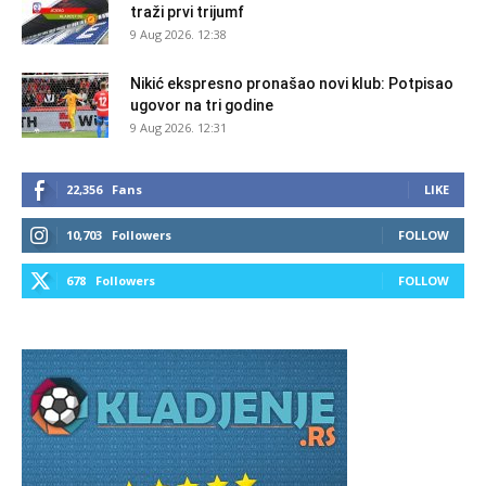
traži prvi trijumf
9 Aug 2026. 12:38
Nikić ekspresno pronašao novi klub: Potpisao
ugovor na tri godine
9 Aug 2026. 12:31
22,356
Fans
LIKE
10,703
Followers
FOLLOW
678
Followers
FOLLOW