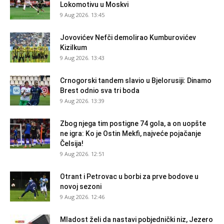
Lokomotivu u Moskvi
9 Aug 2026. 13:45
Jovovićev Nefči demolirao Kumburovićev
Kizilkum
9 Aug 2026. 13:43
Crnogorski tandem slavio u Bjelorusiji: Dinamo
Brest odnio sva tri boda
9 Aug 2026. 13:39
Zbog njega tim postigne 74 gola, a on uopšte
ne igra: Ko je Ostin Mekfi, najveće pojačanje
Čelsija!
9 Aug 2026. 12:51
Otrant i Petrovac u borbi za prve bodove u
novoj sezoni
9 Aug 2026. 12:46
Mladost želi da nastavi pobjednički niz, Jezero