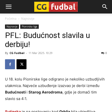
CG-
Početna
Najnovije
Najnovije
Pionirska liga
Fudbal
PFL: Budućnost slavila u
derbiju!
By
CG Fudbal
-
11 Mar 2025. 10:29
0
U 18. kolu Pionirske lige odigrano je nekoliko uzbudljivih
utakmica. Najveće uzbuđenje izazvao je derbi između
Budućnosti
i
Starog Aerodroma
, gdje je domaći tim
slavio sa 4:1.
Sutjeska
je na gostovanju kod
Grblja
bila ubjedljiva,