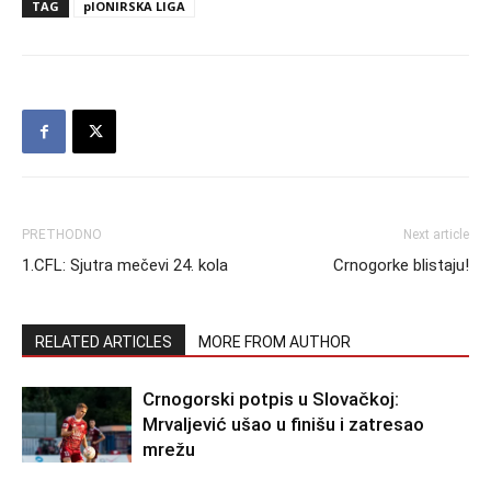
TAG
pIONIRSKA LIGA
PRETHODNO
Next article
1.CFL: Sjutra mečevi 24. kola
Crnogorke blistaju!
RELATED ARTICLES
MORE FROM AUTHOR
Crnogorski potpis u Slovačkoj:
Mrvaljević ušao u finišu i zatresao
mrežu