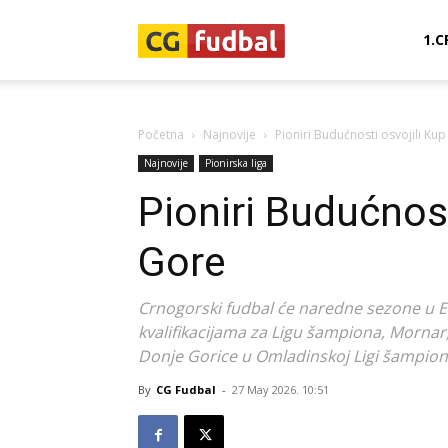
CG-
1.C
Fudbal
Početna
Najnovije
Pioniri Budućnosti osvojili Ku
Najnovije
Pionirska liga
Pioniri Budućnost
Gore
Crnogorski fudbal će naredne sezone u Ev
kvalifikacijama za Ligu šampiona, Mornar, 
Donje Gorice u Omladinskoj Ligi šampion
By
CG Fudbal
-
27 May 2026. 10:51