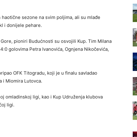
 haotične sezone na svim poljima, ali su mlađe
l i donijele pehare.
Gore, pioniri Budućnosti su osvojili Kup. Tim Milana
y 4:0 golovima Petra Ivanovića, Ognjena Nikočevića,
ripao OFK Titogradu, koji je u finalu savladao
 i Miomira Lutovca.
oj omladinskoj ligi, kao i Kup Udruženja klubova
oj ligi.