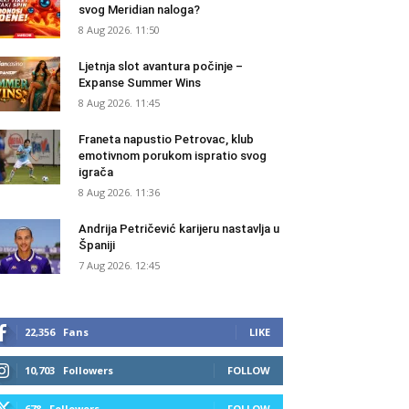
svog Meridian naloga?
8 Aug 2026. 11:50
Ljetnja slot avantura počinje –
Expanse Summer Wins
8 Aug 2026. 11:45
Franeta napustio Petrovac, klub
emotivnom porukom ispratio svog
igrača
8 Aug 2026. 11:36
Andrija Petričević karijeru nastavlja u
Španiji
7 Aug 2026. 12:45
22,356
Fans
LIKE
10,703
Followers
FOLLOW
678
Followers
FOLLOW