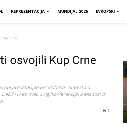
FL
REPREZENTACIJA
MUNDIJAL 2026
EVROPSKI
p Crne Gore
i osvojili Kup Crne
ropi predstavljati pet klubova - Sutjeska u
Dečić i i Petrovac u Ligi konferencija, a Mladost iz
a.
0