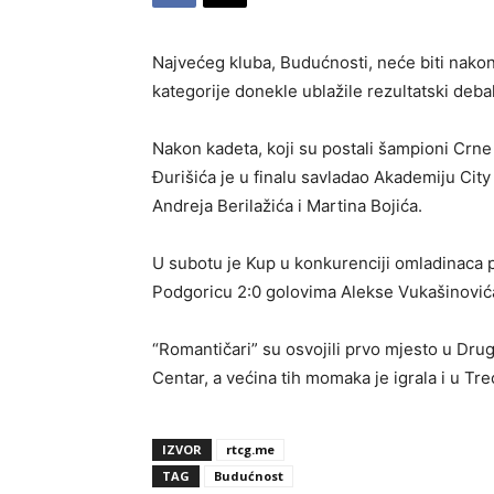
Najvećeg kluba, Budućnosti, neće biti nakon
kategorije donekle ublažile rezultatski debak
Nakon kadeta, koji su postali šampioni Crne 
Đurišića je u finalu savladao Akademiju Cit
Andreja Berilažića i Martina Bojića.
U subotu je Kup u konkurenciji omladinaca p
Podgoricu 2:0 golovima Alekse Vukašinovića
“Romantičari” su osvojili prvo mjesto u Drug
Centar, a većina tih momaka je igrala i u Treć
IZVOR
rtcg.me
TAG
Budućnost