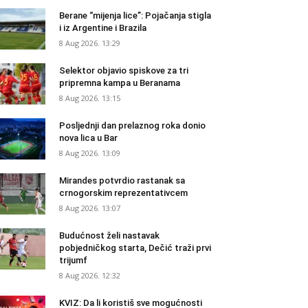
Berane “mijenja lice”: Pojačanja stigla
i iz Argentine i Brazila
8 Aug 2026. 13:29
Selektor objavio spiskove za tri
pripremna kampa u Beranama
8 Aug 2026. 13:15
Posljednji dan prelaznog roka donio
nova lica u Bar
8 Aug 2026. 13:09
Mirandes potvrdio rastanak sa
crnogorskim reprezentativcem
8 Aug 2026. 13:07
Budućnost želi nastavak
pobjedničkog starta, Dečić traži prvi
trijumf
8 Aug 2026. 12:32
KVIZ: Da li koristiš sve mogućnosti