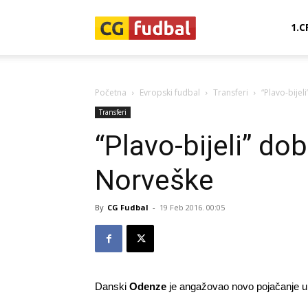
CG-
1.C
Fudbal
Početna
Evropski fudbal
Transferi
“Plavo-bijel
Transferi
“Plavo-bijeli” dob
Norveške
By
CG Fudbal
-
19 Feb 2016. 00:05
Danski
Odenze
je angažovao novo pojačanje 