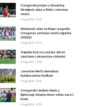
Crnogorski potpis u Slovačkoj:
Mrvaljević ušao u finišu i zatresao
mrežu
9 Aug 2026. 13:53
Matanović ušao sa klupe i pogodio:
Crnogorac zatresao mrežu Ujpešta
(VIDEO)
9 Aug 2026. 13:51
Vrijedan bod za Lončara: Akron
zaustavio Lokomotivu u Moskvi
9 Aug 2026. 13:45
Jovovićev Nefči demolirao
Kumburovićev Kizilkum
9 Aug 2026. 13:43
Crnogorski tandem slavio u
Bjelorusiji: Dinamo Brest odnio sva tri
boda
9 Aug 2026. 13:39