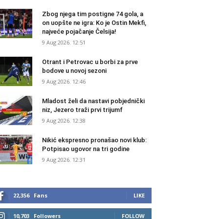
Zbog njega tim postigne 74 gola, a
on uopšte ne igra: Ko je Ostin Mekfi,
najveće pojačanje Čelsija!
9 Aug 2026. 12:51
Otrant i Petrovac u borbi za prve
bodove u novoj sezoni
9 Aug 2026. 12:46
Mladost želi da nastavi pobjednički
niz, Jezero traži prvi trijumf
9 Aug 2026. 12:38
Nikić ekspresno pronašao novi klub:
Potpisao ugovor na tri godine
9 Aug 2026. 12:31
22,356
Fans
LIKE
10,703
Followers
FOLLOW