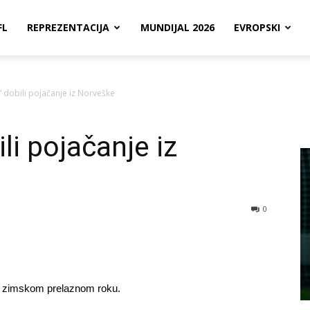
FL
REPREZENTACIJA
MUNDIJAL 2026
EVROPSKI
i” dobili pojačanje iz Norveške
ili pojačanje iz
0
u zimskom prelaznom roku.