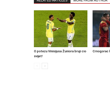
RELATED ARTICLES
MORE FROM AUTHOR
O potezu Vinisijusa Žuniora bruji cio
Crnogorac ka
svijet!