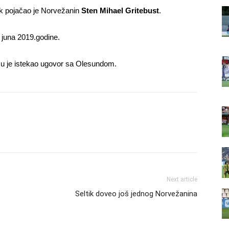
k pojačao je Norvežanin
Sten Mihael Gritebust
.
o juna 2019.godine.
mu je istekao ugovor sa Olesundom.
Next article
Seltik doveo još jednog Norvežanina