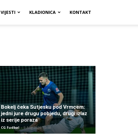
VIJESTI
KLADIONICA
KONTAKT
Bokelj čeka Sutjesku pod Vrmcem:
jedni jure drugu pobjedu, drugi izlaz
iz serije poraza
CG Fudbal
-
9 Aug 2026. 13:58