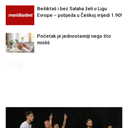
Bešiktaš i bez Salaha želi u Ligu
Evrope – pobjeda u Češkoj vrijedi 1.90!
Početak je jednostavniji nego što
misliš