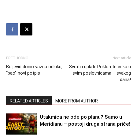
PRETHODNO
Next article
Boljević donio važnu odluku,
Svrati i uplati: Poklon te čeka u
“pao” novi potpis
svim poslovnicama – svakog
dana!
RELATED ARTICLES
MORE FROM AUTHOR
Utakmica ne ode po planu? Samo u
Meridianu – postoji druga strana priče!