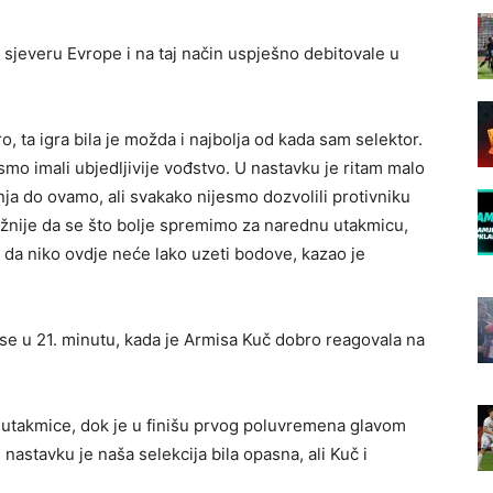
 sjeveru Evrope i na taj način uspješno debitovale u
 ta igra bila je možda i najbolja od kada sam selektor.
jesmo imali ubjedljivije vođstvo. U nastavku je ritam malo
a do ovamo, ali svakako nijesmo dozvolili protivniku
važnije da se što bolje spremimo za narednu utakmicu,
da niko ovdje neće lako uzeti bodove, kazao je
e u 21. minutu, kada je Armisa Kuč dobro reagovala na
tu utakmice, dok je u finišu prvog poluvremena glavom
 nastavku je naša selekcija bila opasna, ali Kuč i