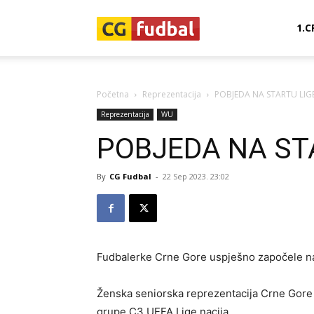
CG-
1.C
Fudbal
Početna
Reprezentacija
POBJEDA NA STARTU LIGE
Reprezentacija
WU
POBJEDA NA ST
By
CG Fudbal
-
22 Sep 2023. 23:02
Fudbalerke Crne Gore uspješno započele na
Ženska seniorska reprezentacija Crne Gore 
grupe C3 UEFA Lige nacija.