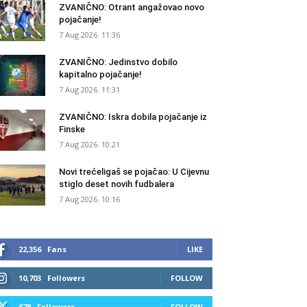
ZVANIČNO: Otrant angažovao novo
pojačanje!
7 Aug 2026. 11:36
ZVANIČNO: Jedinstvo dobilo
kapitalno pojačanje!
7 Aug 2026. 11:31
ZVANIČNO: Iskra dobila pojačanje iz
Finske
7 Aug 2026. 10:21
Novi trećeligaš se pojačao: U Cijevnu
stiglo deset novih fudbalera
7 Aug 2026. 10:16
22,356
Fans
LIKE
10,703
Followers
FOLLOW
678
Followers
FOLLOW