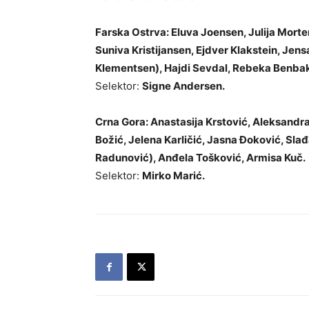
Farska Ostrva: Eluva Joensen, Julija Morte
Suniva Kristijansen, Ejdver Klakstein, Jen
Klementsen), Hajdi Sevdal, Rebeka Benbak
Selektor:
Signe Andersen.
Crna Gora: Anastasija Krstović, Aleksandr
Božić, Jelena Karličić, Jasna Đoković, Slađ
Radunović), Anđela Tošković, Armisa Kuč.
Selektor:
Mirko Marić.