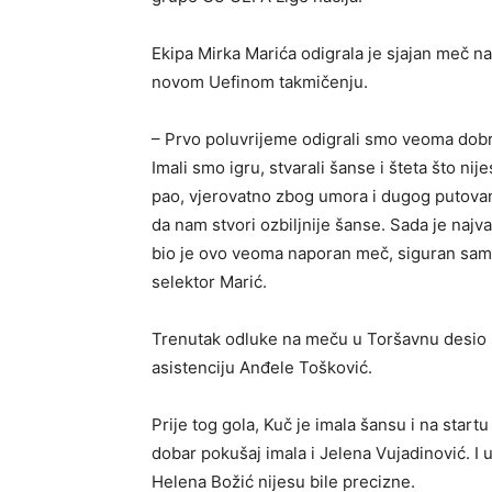
Ekipa Mirka Marića odigrala je sjajan meč na
novom Uefinom takmičenju.
– Prvo poluvrijeme odigrali smo veoma dobro,
Imali smo igru, stvarali šanse i šteta što ni
pao, vjerovatno zbog umora i dugog putovanj
da nam stvori ozbiljnije šanse. Sada je naj
bio je ovo veoma naporan meč, siguran sam 
selektor Marić.
Trenutak odluke na meču u Toršavnu desio s
asistenciju Anđele Tošković.
Prije tog gola, Kuč je imala šansu i na star
dobar pokušaj imala i Jelena Vujadinović. I u
Helena Božić nijesu bile precizne.