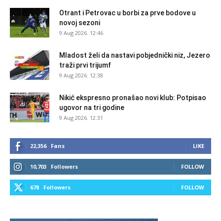
Otrant i Petrovac u borbi za prve bodove u
novoj sezoni
9 Aug 2026. 12:46
Mladost želi da nastavi pobjednički niz, Jezero
traži prvi trijumf
9 Aug 2026. 12:38
Nikić ekspresno pronašao novi klub: Potpisao
ugovor na tri godine
9 Aug 2026. 12:31
22,356
Fans
LIKE
10,703
Followers
FOLLOW
678
Followers
FOLLOW