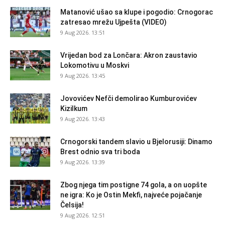
Matanović ušao sa klupe i pogodio: Crnogorac
zatresao mrežu Ujpešta (VIDEO)
9 Aug 2026. 13:51
Vrijedan bod za Lončara: Akron zaustavio
Lokomotivu u Moskvi
9 Aug 2026. 13:45
Jovovićev Nefči demolirao Kumburovićev
Kizilkum
9 Aug 2026. 13:43
Crnogorski tandem slavio u Bjelorusiji: Dinamo
Brest odnio sva tri boda
9 Aug 2026. 13:39
Zbog njega tim postigne 74 gola, a on uopšte
ne igra: Ko je Ostin Mekfi, najveće pojačanje
Čelsija!
9 Aug 2026. 12:51