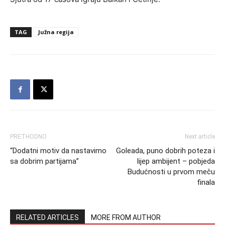
TAG
Južna regija
PRETHODNO
Next article
“Dodatni motiv da nastavimo
Goleada, puno dobrih poteza i
sa dobrim partijama”
lijep ambijent – pobjeda
Budućnosti u prvom meču
finala
RELATED ARTICLES
MORE FROM AUTHOR