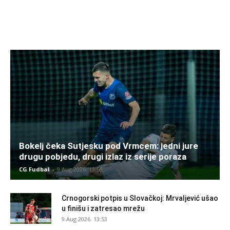
Bokelj čeka Sutjesku pod Vrmcem: jedni jure
drugu pobjedu, drugi izlaz iz serije poraza
CG Fudbal
-
9 Aug 2026. 13:58
Crnogorski potpis u Slovačkoj: Mrvaljević ušao
u finišu i zatresao mrežu
9 Aug 2026. 13:53