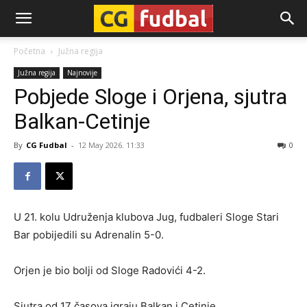
CG-
Početna
Južna regija
Južna regija
Najnovije
Fudbal
Pobjede Sloge i Orjena, sjutra
Balkan-Cetinje
By
CG Fudbal
-
12 May 2026. 11:33
0
U 21. kolu Udruženja klubova Jug, fudbaleri Sloge Stari
Bar pobijedili su Adrenalin 5-0.
Orjen je bio bolji od Sloge Radovići 4-2.
Sjutra od 17 časova igraju Balkan i Cetinje.