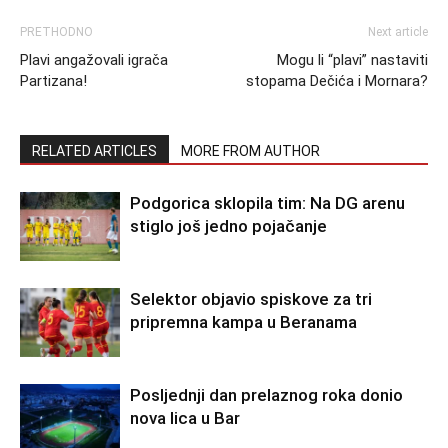
PRETHODNO
Next article
Plavi angažovali igrača
Mogu li “plavi” nastaviti
Partizana!
stopama Dečića i Mornara?
RELATED ARTICLES
MORE FROM AUTHOR
Podgorica sklopila tim: Na DG arenu
stiglo još jedno pojačanje
Selektor objavio spiskove za tri
pripremna kampa u Beranama
Posljednji dan prelaznog roka donio
nova lica u Bar