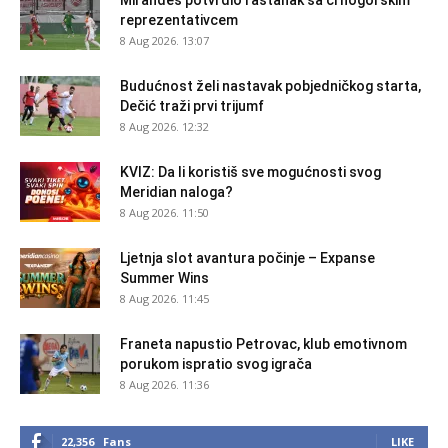
reprezentativcem
8 Aug 2026. 13:07
Budućnost želi nastavak pobjedničkog starta,
Dečić traži prvi trijumf
8 Aug 2026. 12:32
KVIZ: Da li koristiš sve mogućnosti svog
Meridian naloga?
8 Aug 2026. 11:50
Ljetnja slot avantura počinje – Expanse
Summer Wins
8 Aug 2026. 11:45
Franeta napustio Petrovac, klub emotivnom
porukom ispratio svog igrača
8 Aug 2026. 11:36
22,356
Fans
LIKE