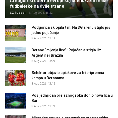
Crnogorski duel na evropskoj sceni: Četiri naše
fudbalerke na dvije strane
CG Fudbal
-
8 Aug 2026. 18:22
Podgorica sklopila tim: Na DG arenu stiglo još
jedno pojačanje
8 Aug 2026. 13:31
Berane “mijenja lice”: Pojačanja stigla i iz
Argentine i Brazila
8 Aug 2026. 13:29
Selektor objavio spiskove za tri pripremna
kampa u Beranama
8 Aug 2026. 13:15
Posljednji dan prelaznog roka donio nova lica u
Bar
8 Aug 2026. 13:09
Mirandes potvrdio rastanak sa crnogorskim