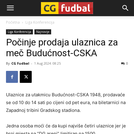
CG-
Početna
Liga Konferencija
Liga Konferencija
Najnovije
Fudbal
Počinje prodaja ulaznica za
meč Budućnost-CSKA
By
CG Fudbal
-
1 Aug 2024. 08:25
0
Ulaznice za utakmicu Budućnost-CSKA 1948, prodavaće
se od 10 do 14 sati po cijeni od pet eura, na biletarnici na
Zapadnoj tribini Gradskog stadiona.
Jedna osoba moći će da kupi najviše četiri ulaznice jer je
broj mjesta na “DG areni” limitiran na 1500.