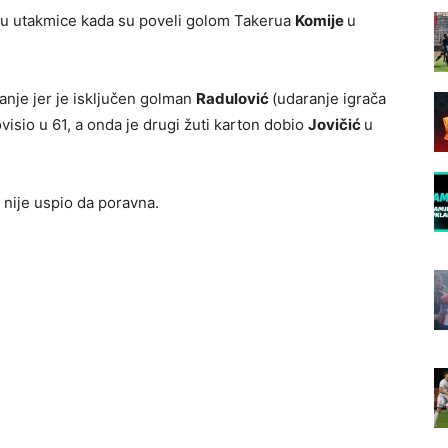
elu utakmice kada su poveli golom Takerua
Komije
u
anje jer je isključen golman
Radulović
(udaranje igrača
ovisio u 61, a onda je drugi žuti karton dobio
Jovičić
u
a nije uspio da poravna.