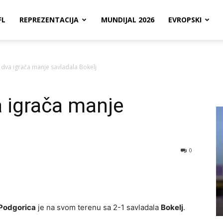
FL
REPREZENTACIJA
MUNDIJAL 2026
EVROPSKI
 dva igrača manje savladala Bokelj
 igrača manje
0
Podgorica
je na svom terenu sa 2-1 savladala
Bokelj
.