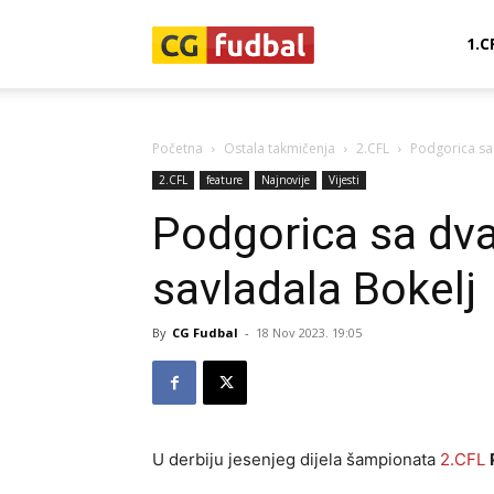
CG-
1.C
Fudbal
Početna
Ostala takmičenja
2.CFL
Podgorica sa
2.CFL
feature
Najnovije
Vijesti
Podgorica sa dva
savladala Bokelj
By
CG Fudbal
-
18 Nov 2023. 19:05
U derbiju jesenjeg dijela šampionata
2.CFL