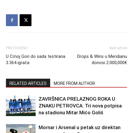
PRETHODNO
Next article
U Crnoj Gori do sada testirana
Drops & Wins u Meridianu
3.364 igrača
donosi 2.000,000€
RELATED ARTICLES
MORE FROM AUTHOR
ZAVRŠNICA PRELAZNOG ROKA U
ZNAKU PETROVCA: Tri nova potpisa
na stadionu Mitar Mićo Goliš
Mornar i Arsenal u petak uz direktan