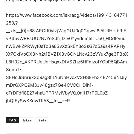
https://www.facebook.com/iskradg/videos/199143164771
250/?
__xts__[0]=68.ARCff9vIzjWjgGUJ0g0Cgwvj6i5UfIHrsbRIE
vP45vWBEsUU2NvYeSJfrjtzlv0Yyvdom5ITUa0_HOdPvuu
nWBwkZPRWyf0sTd3a8SvXzSkEY8oSsG7q5a9s4RARHy
Xt7CxfVpCX3Nh2t1BVZ1X3vGONLNcv23zVYux7ge3FBpX
L8H02o_XKPRUeUgHsqxxDfVSZhz5HFmzofYGbR5QBAm
SqnuT-
SFHc0iSnr9xSo9ag8fiLYuNhHvcZVSHSkFh34E745eNIJiy
mDrGXPQ9M3Jv48gzx7Ge4CVCCHDih1-
qTrDFdfl8E27vhaUPPRMyIVbyV0_0njH7rP0L0pZ-
jhQfEySwKKowTIfA&__tn__=-R
TAG
Iskra
Zeta