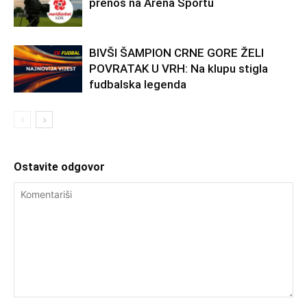
prenos na Arena Sportu
BIVŠI ŠAMPION CRNE GORE ŽELI
POVRATAK U VRH: Na klupu stigla
fudbalska legenda
Ostavite odgovor