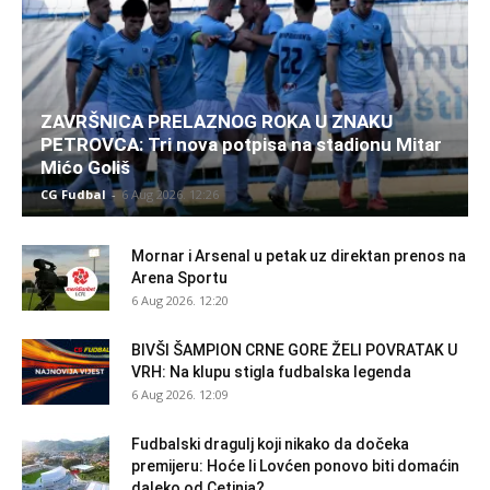
ZAVRŠNICA PRELAZNOG ROKA U ZNAKU
PETROVCA: Tri nova potpisa na stadionu Mitar
Mićo Goliš
CG Fudbal
-
6 Aug 2026. 12:26
Mornar i Arsenal u petak uz direktan prenos na
Arena Sportu
6 Aug 2026. 12:20
BIVŠI ŠAMPION CRNE GORE ŽELI POVRATAK U
VRH: Na klupu stigla fudbalska legenda
6 Aug 2026. 12:09
Fudbalski dragulj koji nikako da dočeka
premijeru: Hoće li Lovćen ponovo biti domaćin
daleko od Cetinja?