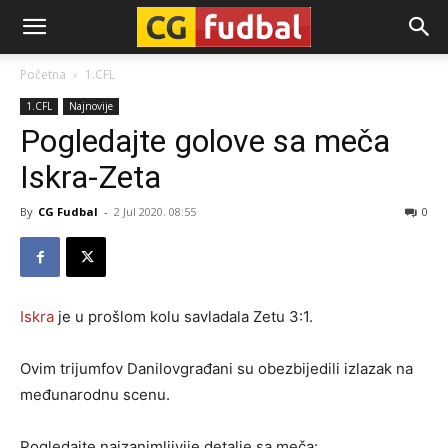
CG-
Početna
1.CFL
1.CFL
Najnovije
Fudbal
Pogledajte golove sa meča
Iskra-Zeta
By
CG Fudbal
-
2 Jul 2020. 08:55
0
Iskra
je u prošlom kolu savladala Zetu 3:1.
Ovim trijumfov Danilovgrađani su obezbijedili izlazak na
međunarodnu scenu.
Pogledajte najzanimljivije detalje sa meča: