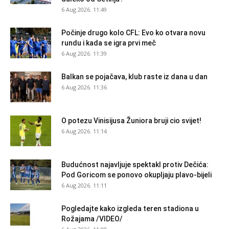
6 Aug 2026. 11:49
Počinje drugo kolo CFL: Evo ko otvara novu
rundu i kada se igra prvi meč
6 Aug 2026. 11:39
Balkan se pojačava, klub raste iz dana u dan
6 Aug 2026. 11:36
O potezu Vinisijusa Žuniora bruji cio svijet!
6 Aug 2026. 11:14
Budućnost najavljuje spektakl protiv Dečića:
Pod Goricom se ponovo okupljaju plavo-bijeli
6 Aug 2026. 11:11
Pogledajte kako izgleda teren stadiona u
Rožajama /VIDEO/