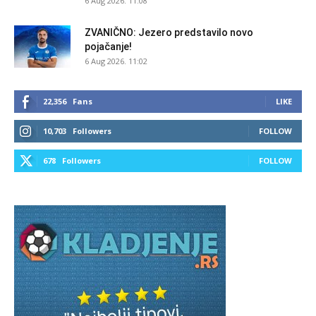
6 Aug 2026. 11:08
ZVANIČNO: Jezero predstavilo novo
pojačanje!
6 Aug 2026. 11:02
22,356
Fans
LIKE
10,703
Followers
FOLLOW
678
Followers
FOLLOW