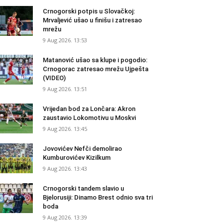
Crnogorski potpis u Slovačkoj:
Mrvaljević ušao u finišu i zatresao
mrežu
9 Aug 2026. 13:53
Matanović ušao sa klupe i pogodio:
Crnogorac zatresao mrežu Ujpešta
(VIDEO)
9 Aug 2026. 13:51
Vrijedan bod za Lončara: Akron
zaustavio Lokomotivu u Moskvi
9 Aug 2026. 13:45
Jovovićev Nefči demolirao
Kumburovićev Kizilkum
9 Aug 2026. 13:43
Crnogorski tandem slavio u
Bjelorusiji: Dinamo Brest odnio sva tri
boda
9 Aug 2026. 13:39