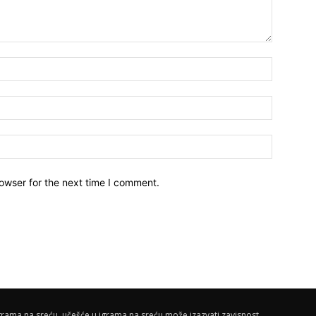
owser for the next time I comment.
rama na sreću, učešće u igrama na sreću može izazvati zavisnost.