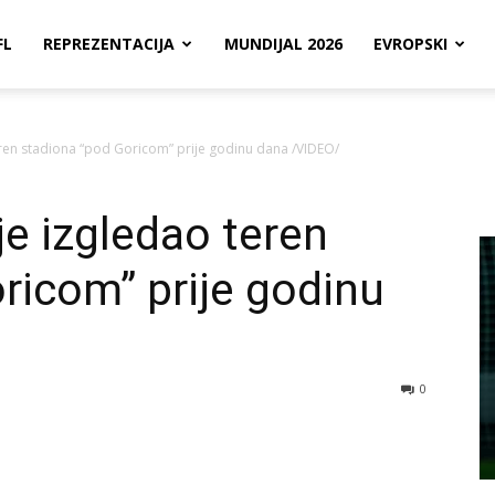
FL
REPREZENTACIJA
MUNDIJAL 2026
EVROPSKI
eren stadiona “pod Goricom” prije godinu dana /VIDEO/
je izgledao teren
ricom” prije godinu
0