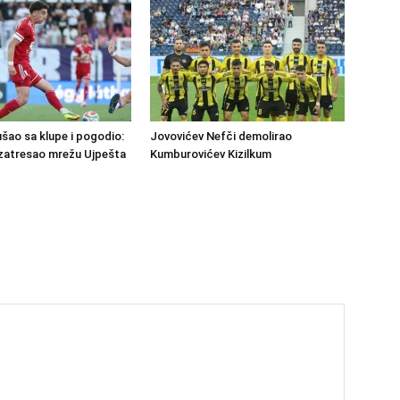
šao sa klupe i pogodio:
Jovovićev Nefči demolirao
zatresao mrežu Ujpešta
Kumburovićev Kizilkum