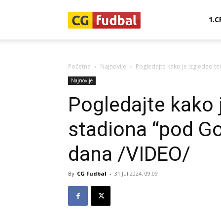
CG-
1.C
Fudbal
Početna
Najnovije
Pogledajte kako je izgledao t
Najnovije
Pogledajte kako 
stadiona “pod Go
dana /VIDEO/
By
CG Fudbal
-
31 Jul 2024. 09:09