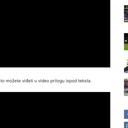
što možete viđeti u video prilogu ispod teksta.