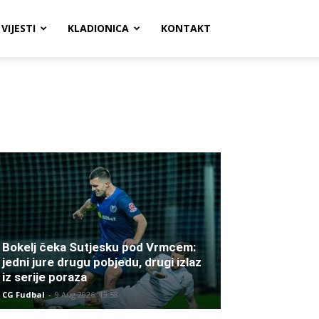
VIJESTI
KLADIONICA
KONTAKT
Bokelj čeka Sutjesku pod Vrmcem:
jedni jure drugu pobjedu, drugi izlaz
iz serije poraza
CG Fudbal
-
9 Aug 2026. 13:58