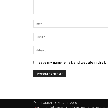
Save my name, email, and website in this br
© CG-FUDBAL.COM - Since 2010
Maloletnicima je zabranjeno da učestvuju u ig