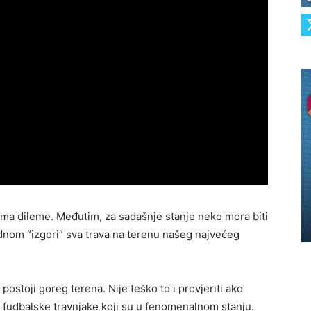
ma dileme. Međutim, za sadašnje stanje neko mora biti
nom “izgori” sva trava na terenu našeg najvećeg
stoji goreg terena. Nije teško to i provjeriti ako
 fudbalske travnjake koji su u fenomenalnom stanju.