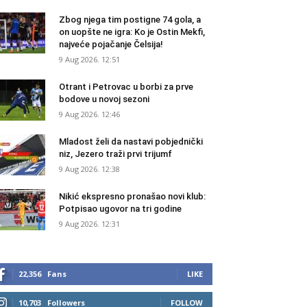
Zbog njega tim postigne 74 gola, a
on uopšte ne igra: Ko je Ostin Mekfi,
najveće pojačanje Čelsija!
9 Aug 2026. 12:51
Otrant i Petrovac u borbi za prve
bodove u novoj sezoni
9 Aug 2026. 12:46
Mladost želi da nastavi pobjednički
niz, Jezero traži prvi trijumf
9 Aug 2026. 12:38
Nikić ekspresno pronašao novi klub:
Potpisao ugovor na tri godine
9 Aug 2026. 12:31
22,356
Fans
LIKE
10,703
Followers
FOLLOW