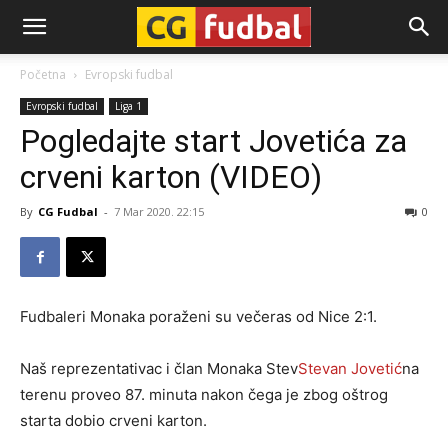
CG-
Početna
Evropski fudbal
Evropski fudbal
Liga 1
Fudbal
Pogledajte start Jovetića za
crveni karton (VIDEO)
By
CG Fudbal
-
7 Mar 2020. 22:15
0
Fudbaleri Monaka poraženi su večeras od Nice 2:1.
Naš reprezentativac i član Monaka Stev
Stevan Jovetić
na
terenu proveo 87. minuta nakon čega je zbog oštrog
starta dobio crveni karton.