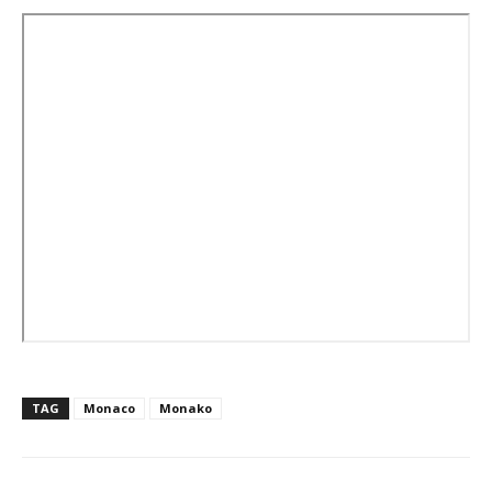
TAG
Monaco
Monako