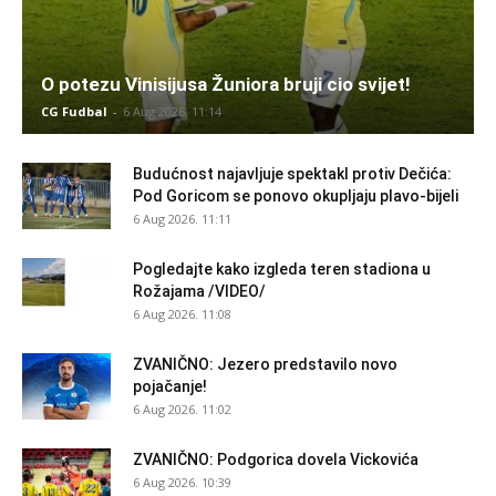
O potezu Vinisijusa Žuniora bruji cio svijet!
CG Fudbal
-
6 Aug 2026. 11:14
Budućnost najavljuje spektakl protiv Dečića:
Pod Goricom se ponovo okupljaju plavo-bijeli
6 Aug 2026. 11:11
Pogledajte kako izgleda teren stadiona u
Rožajama /VIDEO/
6 Aug 2026. 11:08
ZVANIČNO: Jezero predstavilo novo
pojačanje!
6 Aug 2026. 11:02
ZVANIČNO: Podgorica dovela Vickovića
6 Aug 2026. 10:39