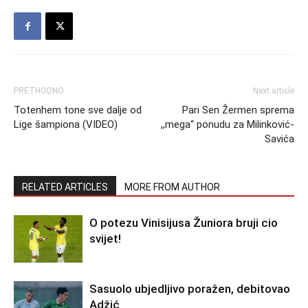
PRETHODNO
Next article
Totenhem tone sve dalje od
Pari Sen Žermen sprema
Lige šampiona (VIDEO)
,,mega“ ponudu za Milinković-
Savića
RELATED ARTICLES
MORE FROM AUTHOR
O potezu Vinisijusa Žuniora bruji cio
svijet!
Sasuolo ubjedljivo poražen, debitovao
Adžić