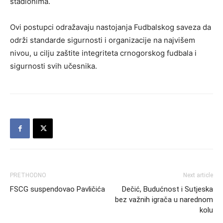
stadionima.
Ovi postupci odražavaju nastojanja Fudbalskog saveza da
održi standarde sigurnosti i organizacije na najvišem
nivou, u cilju zaštite integriteta crnogorskog fudbala i
sigurnosti svih učesnika.
PRETHODNO
Next article
FSCG suspendovao Pavličića
Dečić, Budućnost i Sutjeska
bez važnih igrača u narednom
kolu