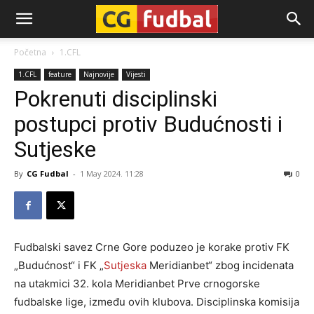
CG-
Početna
1.CFL
1.CFL
feature
Najnovije
Vijesti
Fudbal
Pokrenuti disciplinski
postupci protiv Budućnosti i
Sutjeske
By
CG Fudbal
-
1 May 2024. 11:28
0
Fudbalski savez Crne Gore poduzeo je korake protiv FK
„Budućnost“ i FK „
Sutjeska
Meridianbet“ zbog incidenata
na utakmici 32. kola Meridianbet Prve crnogorske
fudbalske lige, između ovih klubova. Disciplinska komisija