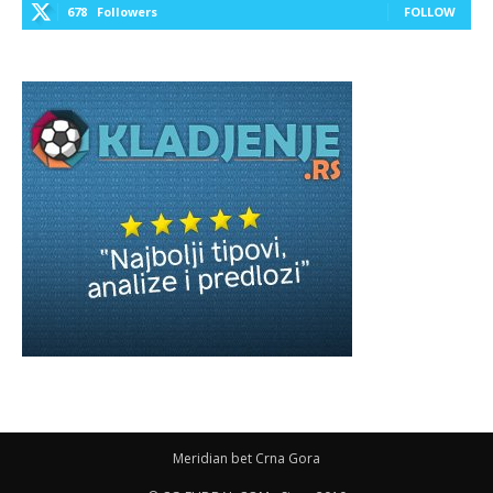
678
Followers
FOLLOW
Meridian bet Crna Gora