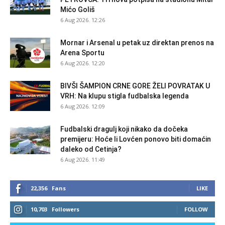
Mićo Goliš
6 Aug 2026. 12:26
Mornar i Arsenal u petak uz direktan prenos na
Arena Sportu
6 Aug 2026. 12:20
BIVŠI ŠAMPION CRNE GORE ŽELI POVRATAK U
VRH: Na klupu stigla fudbalska legenda
6 Aug 2026. 12:09
Fudbalski dragulj koji nikako da dočeka
premijeru: Hoće li Lovćen ponovo biti domaćin
daleko od Cetinja?
6 Aug 2026. 11:49
22,356
Fans
LIKE
10,703
Followers
FOLLOW