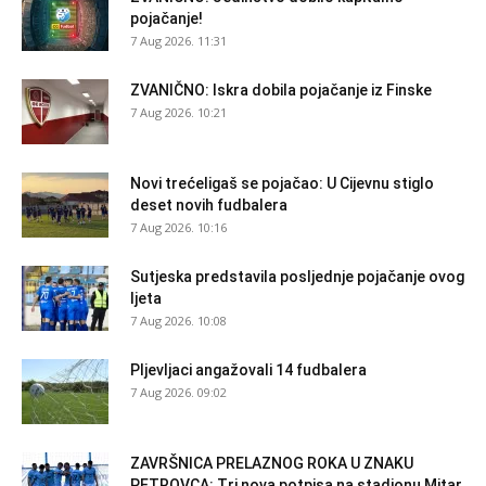
pojačanje!
7 Aug 2026. 11:31
ZVANIČNO: Iskra dobila pojačanje iz Finske
7 Aug 2026. 10:21
Novi trećeligaš se pojačao: U Cijevnu stiglo
deset novih fudbalera
7 Aug 2026. 10:16
Sutjeska predstavila posljednje pojačanje ovog
ljeta
7 Aug 2026. 10:08
Pljevljaci angažovali 14 fudbalera
7 Aug 2026. 09:02
ZAVRŠNICA PRELAZNOG ROKA U ZNAKU
PETROVCA: Tri nova potpisa na stadionu Mitar