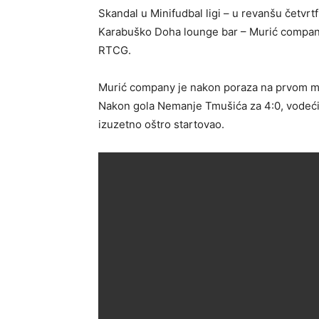
Skandal u Minifudbal ligi – u revanšu četvrtf
Karabuško Doha lounge bar – Murić company,
RTCG.
Murić company je nakon poraza na prvom meču
Nakon gola Nemanje Tmušića za 4:0, vodeći 
izuzetno oštro startovao.