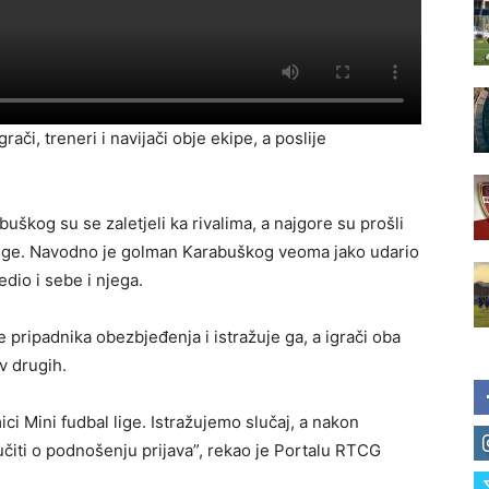
rači, treneri i navijači obje ekipe, a poslije
buškog su se zaletjeli ka rivalima, a najgore su prošli
noge. Navodno je golman Karabuškog veoma jako udario
dio i sebe i njega.
e pripadnika obezbjeđenja i istražuje ga, a igrači oba
v drugih.
i Mini fudbal lige. Istražujemo slučaj, a nakon
čiti o podnošenju prijava”, rekao je Portalu RTCG