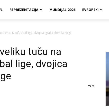
FL
REPREZENTACIJA
MUNDIJAL 2026
EVROPSKI
a utakmici Minifudbal lige, dvojica igrača slomila noge
 veliku tuču na
al lige, dvojica
oge
0