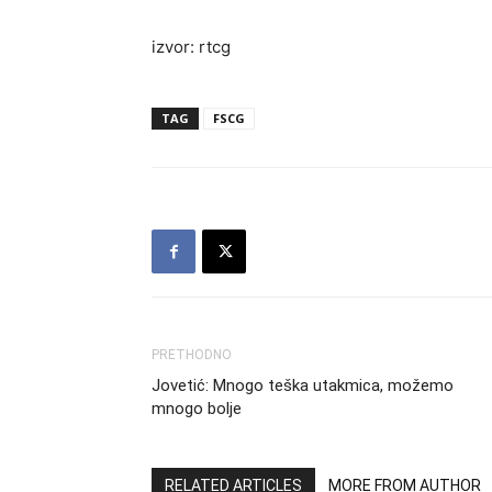
izvor: rtcg
TAG
FSCG
PRETHODNO
Jovetić: Mnogo teška utakmica, možemo
mnogo bolje
RELATED ARTICLES
MORE FROM AUTHOR