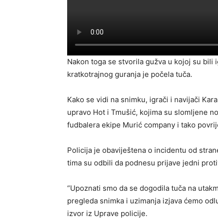
Nakon toga se stvorila gužva u kojoj su bili ig
kratkotrajnog guranja je počela tuča.
Kako se vidi na snimku, igrači i navijači Kara
upravo Hot i Tmušić, kojima su slomljene 
fudbalera ekipe Murić company i tako povrije
Policija je obaviještena o incidentu od stran
tima su odbili da podnesu prijave jedni proti
“Upoznati smo da se dogodila tuča na utakmic
pregleda snimka i uzimanja izjava ćemo odlu
izvor iz Uprave policije.