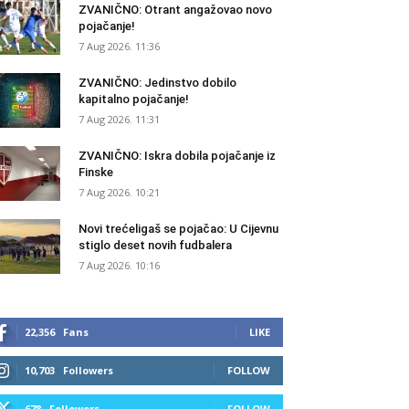
ZVANIČNO: Otrant angažovao novo
pojačanje!
7 Aug 2026. 11:36
ZVANIČNO: Jedinstvo dobilo
kapitalno pojačanje!
7 Aug 2026. 11:31
ZVANIČNO: Iskra dobila pojačanje iz
Finske
7 Aug 2026. 10:21
Novi trećeligaš se pojačao: U Cijevnu
stiglo deset novih fudbalera
7 Aug 2026. 10:16
22,356
Fans
LIKE
10,703
Followers
FOLLOW
678
Followers
FOLLOW