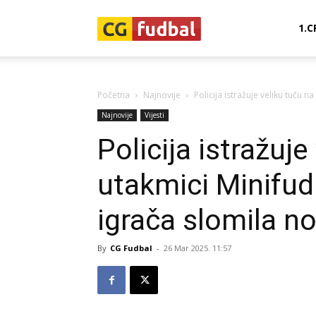
CG-
1.C
Fudbal
Početna
Najnovije
Policija istražuje veliku tuču n
Najnovije
Vijesti
Policija istražuje
utakmici Minifudb
igrača slomila n
By
CG Fudbal
-
26 Mar 2025. 11:57