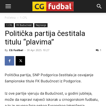
CG-
Početna
1.CFL
1.CFL
FK Budućnost
Najnovije
Fudbal
Politička partija čestitala
titulu “plavima”
By
CG Fudbal
-
30 Apr 2025. 10:27
1
Politička partija, SNP Podgorica čestitala je osvajanje
šampionske titule FK Budućnost iz Podgorice.
Iz ove partije vjeruju da Budućnost, u godini jubileja,
može da napravi najveći iskorak u crnogorskom fudbalu,
a to je grupna faza nekog Evropskog takmičenja.