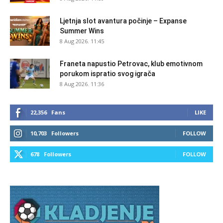
Ljetnja slot avantura počinje – Expanse
Summer Wins
8 Aug 2026. 11:45
Franeta napustio Petrovac, klub emotivnom
porukom ispratio svog igrača
8 Aug 2026. 11:36
22,356
Fans
LIKE
10,703
Followers
FOLLOW
678
Followers
FOLLOW