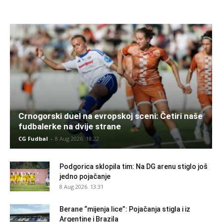
Crnogorski duel na evropskoj sceni: Četiri naše
fudbalerke na dvije strane
CG Fudbal
-
8 Aug 2026. 18:22
Podgorica sklopila tim: Na DG arenu stiglo još
jedno pojačanje
8 Aug 2026. 13:31
Berane “mijenja lice”: Pojačanja stigla i iz
Argentine i Brazila