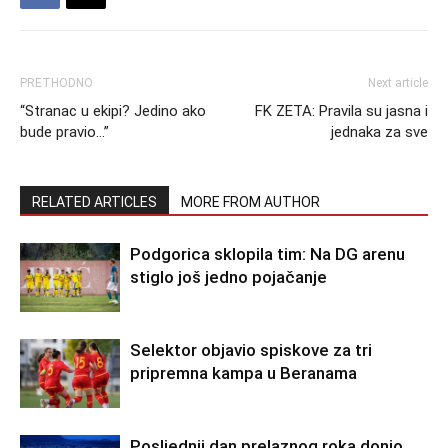
PRETHODNO
Next article
“Stranac u ekipi? Jedino ako
FK ZETA: Pravila su jasna i
bude pravio…”
jednaka za sve
RELATED ARTICLES
MORE FROM AUTHOR
Podgorica sklopila tim: Na DG arenu
stiglo još jedno pojačanje
Selektor objavio spiskove za tri
pripremna kampa u Beranama
Posljednji dan prelaznog roka donio