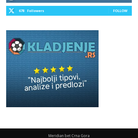
678
Followers
FOLLOW
Meridian bet Crna Gora