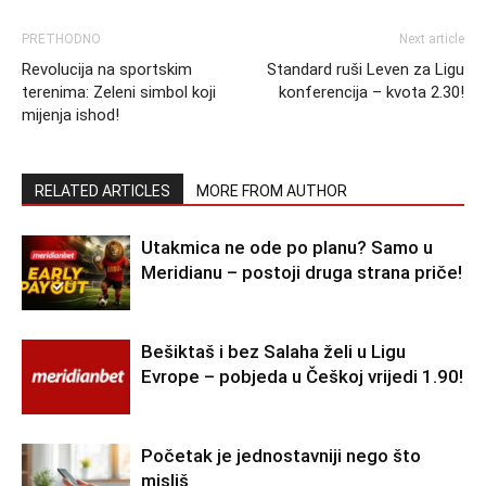
PRETHODNO
Next article
Revolucija na sportskim
Standard ruši Leven za Ligu
terenima: Zeleni simbol koji
konferencija – kvota 2.30!
mijenja ishod!
RELATED ARTICLES
MORE FROM AUTHOR
Utakmica ne ode po planu? Samo u
Meridianu – postoji druga strana priče!
Bešiktaš i bez Salaha želi u Ligu
Evrope – pobjeda u Češkoj vrijedi 1.90!
Početak je jednostavniji nego što
misliš