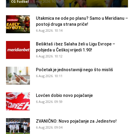
CG Fudbal
-
6 Aug 2026. 10:39
Utakmica ne ode po planu? Samo u Meridianu –
postoji druga strana priče!
6 Aug 2026. 10:14
Bešiktaš i bez Salaha želi u Ligu Evrope –
pobjeda u Češkoj vrijedi 1.90!
6 Aug 2026. 10:12
Početak je jednostavniji nego što misliš
6 Aug 2026. 10:11
Lovćen dobio novo pojačanje
6 Aug 2026. 09:59
ZVANIČNO: Novo pojačanje za Jedinstvo!
6 Aug 2026. 09:04