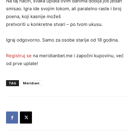
Na taj način, svaka uplata ovim danima dobija još jedan
smisao. Igra ide svojim tokom, ali paralelno raste i broj
poena, koji kasnije možeš
pretvoriti u konkretne stvari – po tvom ukusu.
Igraj odgovorno. Samo za osobe starije od 18 godina.
Registruj se
na meridianbet.me i započni kupovinu, već
od prve uplate!
TAG
Meridian