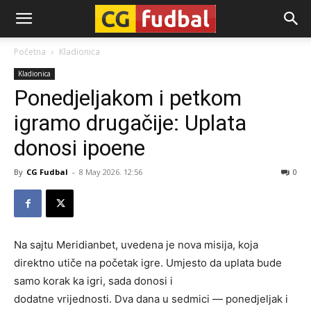
CG-
Početna
Kladionica
Kladionica
Fudbal
Ponedjeljakom i petkom
igramo drugačije: Uplata
donosi ipoene
By
CG Fudbal
-
8 May 2026. 12:56
0
Na sajtu Meridianbet, uvedena je nova misija, koja
direktno utiče na početak igre. Umjesto da uplata bude
samo korak ka igri, sada donosi i
dodatne vrijednosti. Dva dana u sedmici — ponedjeljak i