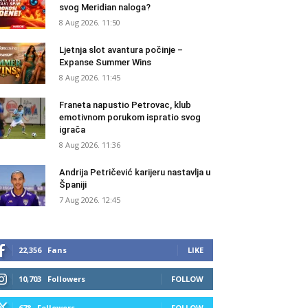
svog Meridian naloga?
8 Aug 2026. 11:50
Ljetnja slot avantura počinje –
Expanse Summer Wins
8 Aug 2026. 11:45
Franeta napustio Petrovac, klub
emotivnom porukom ispratio svog
igrača
8 Aug 2026. 11:36
Andrija Petričević karijeru nastavlja u
Španiji
7 Aug 2026. 12:45
22,356
Fans
LIKE
10,703
Followers
FOLLOW
678
Followers
FOLLOW