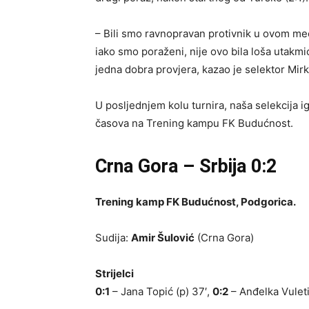
– Bili smo ravnopravan protivnik u ovom meč
iako smo poraženi, nije ovo bila loša utakmic
jedna dobra provjera, kazao je selektor Mirk
U posljednjem kolu turnira, naša selekcija 
časova na Trening kampu FK Budućnost.
Crna Gora – Srbija 0:2
Trening kamp FK Budućnost, Podgorica.
Sudija:
Ami
r
Šulović
(Crna Gora)
Strijelci
0:1
– Jana Topić (p) 37′,
0:2
– Anđelka Vuleti