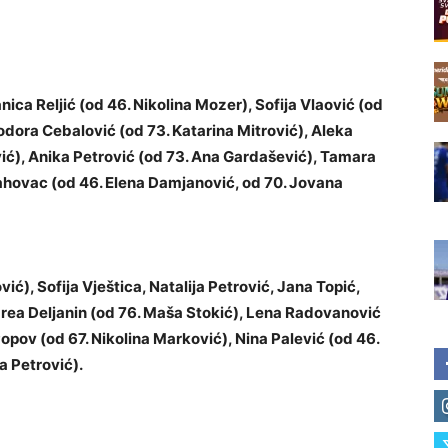
ica Reljić (
od
46. Nikolina Mozer), Sofija Vlaović (
od
odora Cebalović (
od
73. Katarina Mitrović), Aleka
ić), Anika Petrović (
od
73. Ana Gardašević), Tamara
ahovac (
od
46. Elena Damjanović,
od
70. Jovana
ić), Sofija Vještica, Natalija Petrović, Jana Topić,
rea Deljanin (
od
76. Maša Stokić), Lena Radovanović
Popov (
od
67. Nikolina Marković), Nina Palević (
od
46.
a Petrović).