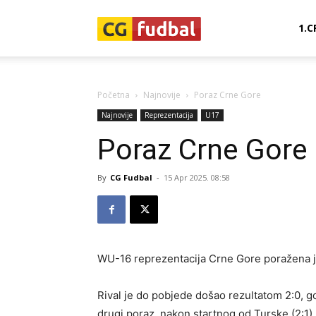
CG-
1.C
Fudbal
Početna
Najnovije
Poraz Crne Gore
Najnovije
Reprezentacija
U17
Poraz Crne Gore
By
CG Fudbal
-
15 Apr 2025. 08:58
WU-16 reprezentacija Crne Gore poražena j
Rival je do pobjede došao rezultatom 2:0, g
drugi poraz, nakon startnog od Turske (2:1).