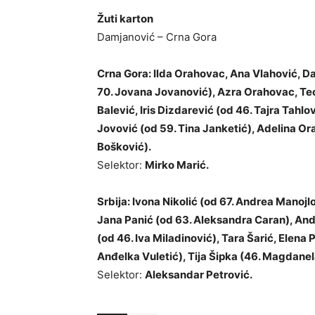
Žuti karton
Damjanović – Crna Gora
Crna Gora: Ilda Orahovac, Ana Vlahović, Dan
70. Jovana Jovanović), Azra Orahovac, Te
Balević, Iris Dizdarević (
od
46. Tajra Tahlov
Jovović (
od
59. Tina Janketić), Adelina Or
Bošković).
Selektor:
Mirko Marić.
Srbija: Ivona Nikolić (
od
67. Andrea Manojlov
Jana Panić (
od
63. Aleksandra Caran), And
(
od
46. Iva Miladinović), Tara Šarić, Elena 
Anđelka Vuletić), Tija Šipka (46. Magdanel
Selektor:
Aleksandar Petrović.