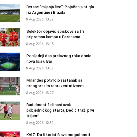
Berane “mijenja lice”: Pojačanja stigla
i iz Argentine i Brazila
8 Aug 2026. 13:29
Selektor objavio spiskove za tri
pripremna kampa u Beranama
8 Aug 2026. 13:15
Posljednji dan prelaznog roka donio
nova lica u Bar
8 Aug 2026. 13:09
Mirandes potvrdio rastanak sa
crnogorskim reprezentativcem
8 Aug 2026. 13:07
Budućnost želi nastavak
pobjedničkog starta, Dečić traži prvi
trijumf
8 Aug 2026. 12:32
KVIZ: Da li koristiš sve mogućnosti