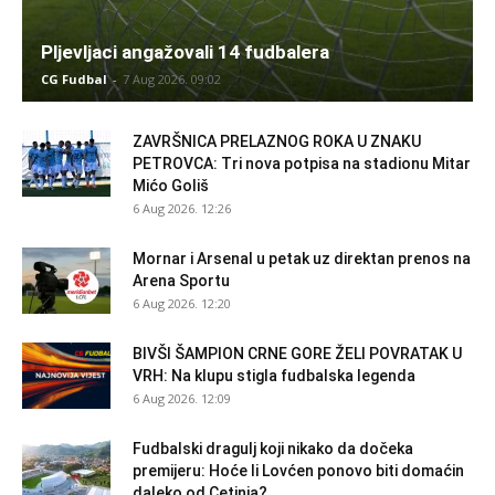
Pljevljaci angažovali 14 fudbalera
CG Fudbal
-
7 Aug 2026. 09:02
ZAVRŠNICA PRELAZNOG ROKA U ZNAKU
PETROVCA: Tri nova potpisa na stadionu Mitar
Mićo Goliš
6 Aug 2026. 12:26
Mornar i Arsenal u petak uz direktan prenos na
Arena Sportu
6 Aug 2026. 12:20
BIVŠI ŠAMPION CRNE GORE ŽELI POVRATAK U
VRH: Na klupu stigla fudbalska legenda
6 Aug 2026. 12:09
Fudbalski dragulj koji nikako da dočeka
premijeru: Hoće li Lovćen ponovo biti domaćin
daleko od Cetinja?