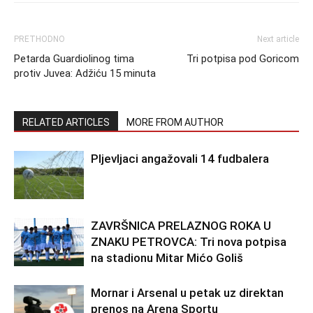
PRETHODNO
Next article
Petarda Guardiolinog tima
Tri potpisa pod Goricom
protiv Juvea: Adžiću 15 minuta
RELATED ARTICLES
MORE FROM AUTHOR
Pljevljaci angažovali 14 fudbalera
ZAVRŠNICA PRELAZNOG ROKA U
ZNAKU PETROVCA: Tri nova potpisa
na stadionu Mitar Mićo Goliš
Mornar i Arsenal u petak uz direktan
prenos na Arena Sportu