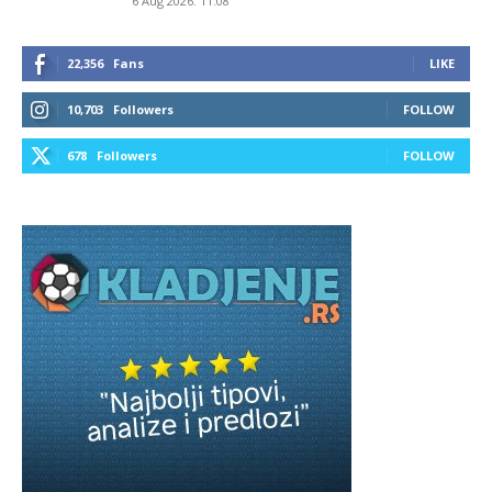
6 Aug 2026. 11:08
22,356
Fans
LIKE
10,703
Followers
FOLLOW
678
Followers
FOLLOW