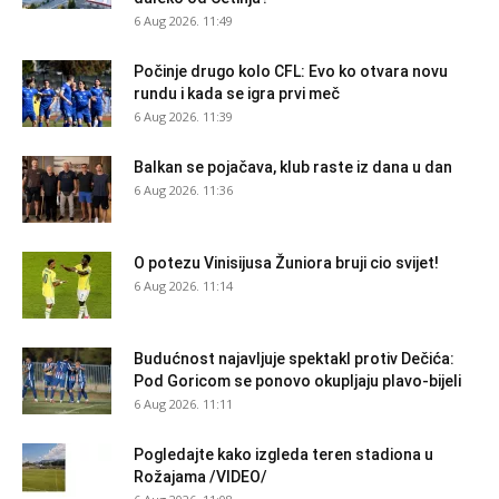
6 Aug 2026. 11:49
Počinje drugo kolo CFL: Evo ko otvara novu
rundu i kada se igra prvi meč
6 Aug 2026. 11:39
Balkan se pojačava, klub raste iz dana u dan
6 Aug 2026. 11:36
O potezu Vinisijusa Žuniora bruji cio svijet!
6 Aug 2026. 11:14
Budućnost najavljuje spektakl protiv Dečića:
Pod Goricom se ponovo okupljaju plavo-bijeli
6 Aug 2026. 11:11
Pogledajte kako izgleda teren stadiona u
Rožajama /VIDEO/