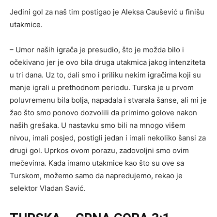
Jedini gol za naš tim postigao je Aleksa Caušević u finišu
utakmice.
– Umor naših igrača je presudio, što je možda bilo i
očekivano jer je ovo bila druga utakmica jakog intenziteta
u tri dana. Uz to, dali smo i priliku nekim igračima koji su
manje igrali u prethodnom periodu. Turska je u prvom
poluvremenu bila bolja, napadala i stvarala šanse, ali mi je
žao što smo ponovo dozvolili da primimo golove nakon
naših grešaka. U nastavku smo bili na mnogo višem
nivou, imali posjed, postigli jedan i imali nekoliko šansi za
drugi gol. Uprkos ovom porazu, zadovoljni smo ovim
mečevima. Kada imamo utakmice kao što su ove sa
Turskom, možemo samo da napredujemo, rekao je
selektor Vladan Savić.