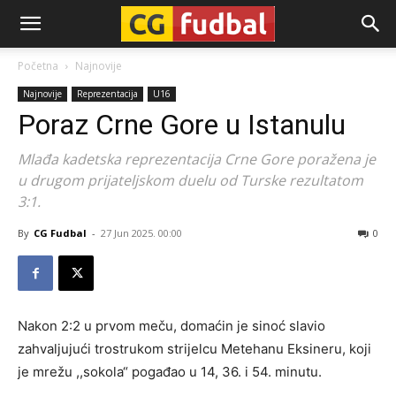
CG-
Početna
Najnovije
Najnovije
Reprezentacija
U16
Fudbal
Poraz Crne Gore u Istanulu
Mlađa kadetska reprezentacija Crne Gore poražena je
u drugom prijateljskom duelu od Turske rezultatom
3:1.
By
CG Fudbal
-
27 Jun 2025. 00:00
0
Nakon 2:2 u prvom meču, domaćin je sinoć slavio
zahvaljujući trostrukom strijelcu Metehanu Eksineru, koji
je mrežu ,,sokola“ pogađao u 14, 36. i 54. minutu.