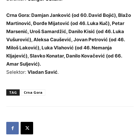
Crna Gora: Damjan Janković (od 60. David Bojić), Blažo
Martinović, Đorđe Mijatović (od 46. Luka Kuč), Petar
Marsenić, Uroš Samardžić, Danilo Kisić (od 46. Luka
Vušurović), Aleksa Caušević, Jovan Petrović (od 46.
Miloš Laković), Luka Vlahović (od 46. Nemanja
Kljajević), Slavko Konatar, Danilo Kovačević (od 66.
Amar Suljević).
Selektor:
Vladan Savić
.
TAG
Crna Gora