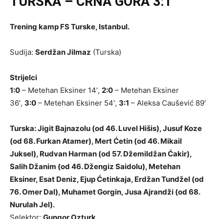
TURSKA – CRNA GORA 3:1
Trening kamp FS Turske, Istanbul.
Sudija:
Serdžan Jilmaz
(Turska)
Strijelci
1:0
– Metehan Eksiner 14′,
2:0
– Metehan Eksiner
36′,
3:0
– Metehan Eksiner 54′,
3:1
– Aleksa Caušević 89′
Turska: Jigit Bajnazolu (od 46. Luvel Hišis), Jusuf Koze
(od 68. Furkan Atamer), Mert Ćetin (od 46. Mikail
Juksel), Rudvan Harman (od 57. Džemildžan Ćakir),
Salih Džanim (od 46. Džengiz Saidolu), Metehan
Eksiner, Esat Deniz, Ejup Ćetinkaja, Erdžan Tundžel (od
76. Omer Dal), Muhamet Gorgin, Jusa Ajrandži (od 68.
Nurulah Jel).
Selektor:
Gungor Ozturk
.