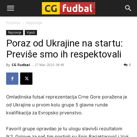
CG-
Početna
Najnovije
Najnovije
Vijesti
Fudbal
Poraz od Ukrajine na startu:
Previše smo ih respektovali
By
CG Fudbal
-
27 Mar 2025. 08:49
0
Omladinska futsal reprezentacija Crne Gore poražena je
od Ukrajine u prvom kolu grupe 5 glavne runde
kvalifikacija za Evropsko prvenstvo.
Favorit grupe opravdao je tu ulogu slavivši rezultatom
9:2. Golove za naš tim postigli su Enis Barjaktarović i Vuk