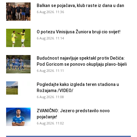
Balkan se pojačava, klub raste iz dana u dan
6 Aug 2026. 11:36
O potezu Vinisijusa Žuniora bruji cio svijet!
6 Aug 2026. 11:14
Budućnost najavljuje spektakl protiv Dečića:
Pod Goricom se ponovo okupljaju plavo-bijeli
6 Aug 2026. 11:11
Pogledajte kako izgleda teren stadiona u
Rožajama /VIDEO/
6 Aug 2026. 11:08
ZVANIČNO: Jezero predstavilo novo
pojačanje!
6 Aug 2026. 11:02