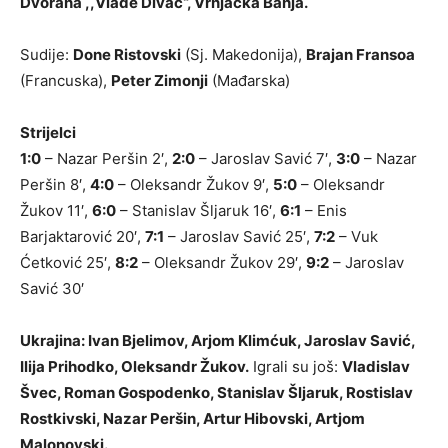
Dvorana ,,Vlade Divac“, Vrnjačka Banja.
Sudije:
Done Ristovski
(Sj. Makedonija),
Brajan Fransoa
(Francuska),
Peter Zimonji
(Mađarska)
Strijelci
1:0
– Nazar Peršin 2′,
2:0
– Jaroslav Savić 7′,
3:0
– Nazar
Peršin 8′,
4:0
– Oleksandr Žukov 9′,
5:0
– Oleksandr
Žukov 11′,
6:0
– Stanislav Šljaruk 16′,
6:1
– Enis
Barjaktarović 20′,
7:1
– Jaroslav Savić 25′,
7:2
– Vuk
Ćetković 25′,
8:2
– Oleksandr Žukov 29′,
9:2
– Jaroslav
Savić 30′
Ukrajina: Ivan Bjelimov, Arjom Klimćuk, Jaroslav Savić,
Ilija Prihodko, Oleksandr Žukov.
Igrali su još:
Vladislav
Švec, Roman Gospodenko, Stanislav Šljaruk, Rostislav
Rostkivski, Nazar Peršin, Artur Hibovski, Artjom
Malonovski.