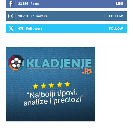
22,356
Fans
LIKE
10,703
Followers
FOLLOW
678
Followers
FOLLOW