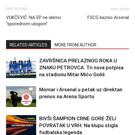
PRETHODNO
Next article
VUKČEVIĆ: NA EP ne idemo
FSCG kaznio Arsenal
“sporednom ulogom”
RELATED ARTICLES
MORE FROM AUTHOR
ZAVRŠNICA PRELAZNOG ROKA U
ZNAKU PETROVCA: Tri nova potpisa
na stadionu Mitar Mićo Goliš
Mornar i Arsenal u petak uz direktan
prenos na Arena Sportu
BIVŠI ŠAMPION CRNE GORE ŽELI
POVRATAK U VRH: Na klupu stigla
fudbalska legenda