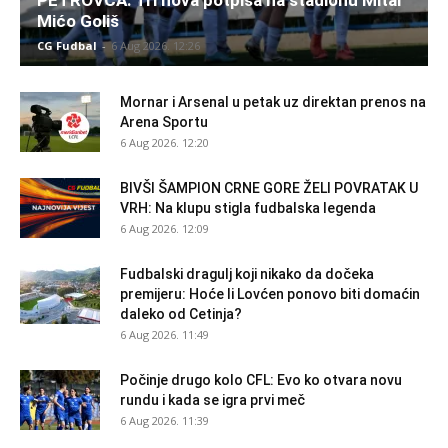
Mićo Goliš
CG Fudbal
-
6 Aug 2026. 12:26
Mornar i Arsenal u petak uz direktan prenos na
Arena Sportu
6 Aug 2026. 12:20
BIVŠI ŠAMPION CRNE GORE ŽELI POVRATAK U
VRH: Na klupu stigla fudbalska legenda
6 Aug 2026. 12:09
Fudbalski dragulj koji nikako da dočeka
premijeru: Hoće li Lovćen ponovo biti domaćin
daleko od Cetinja?
6 Aug 2026. 11:49
Počinje drugo kolo CFL: Evo ko otvara novu
rundu i kada se igra prvi meč
6 Aug 2026. 11:39