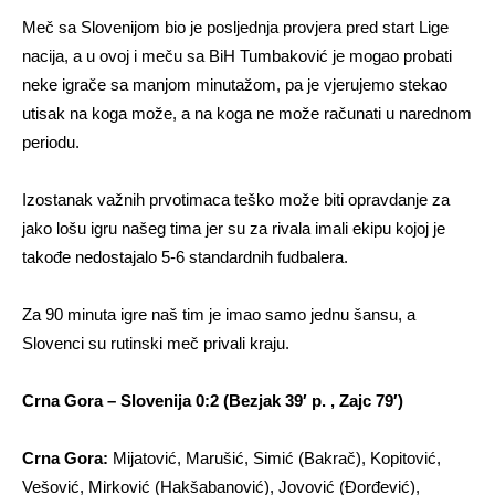
Meč sa Slovenijom bio je posljednja provjera pred start Lige
nacija, a u ovoj i meču sa BiH Tumbaković je mogao probati
neke igrače sa manjom minutažom, pa je vjerujemo stekao
utisak na koga može, a na koga ne može računati u narednom
periodu.
Izostanak važnih prvotimaca teško može biti opravdanje za
jako lošu igru našeg tima jer su za rivala imali ekipu kojoj je
takođe nedostajalo 5-6 standardnih fudbalera.
Za 90 minuta igre naš tim je imao samo jednu šansu, a
Slovenci su rutinski meč privali kraju.
Crna Gora – Slovenija 0:2 (Bezjak 39′ p. , Zajc 79′)
Crna Gora:
Mijatović, Marušić, Simić (Bakrač), Kopitović,
Vešović, Mirković (Hakšabanović), Jovović (Đorđević),