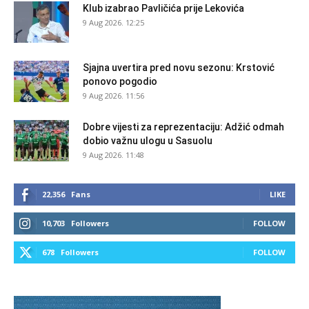
Klub izabrao Pavličića prije Lekovića
9 Aug 2026. 12:25
Sjajna uvertira pred novu sezonu: Krstović
ponovo pogodio
9 Aug 2026. 11:56
Dobre vijesti za reprezentaciju: Adžić odmah
dobio važnu ulogu u Sasuolu
9 Aug 2026. 11:48
22,356
Fans
LIKE
10,703
Followers
FOLLOW
678
Followers
FOLLOW