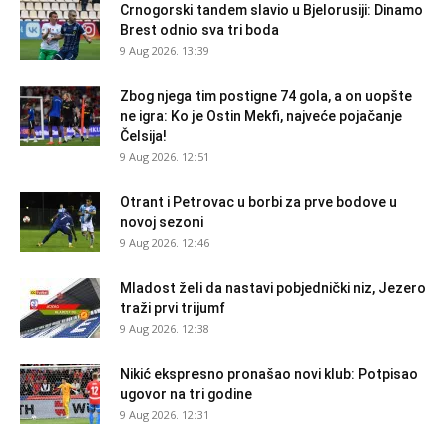
Crnogorski tandem slavio u Bjelorusiji: Dinamo
Brest odnio sva tri boda
9 Aug 2026. 13:39
Zbog njega tim postigne 74 gola, a on uopšte
ne igra: Ko je Ostin Mekfi, najveće pojačanje
Čelsija!
9 Aug 2026. 12:51
Otrant i Petrovac u borbi za prve bodove u
novoj sezoni
9 Aug 2026. 12:46
Mladost želi da nastavi pobjednički niz, Jezero
traži prvi trijumf
9 Aug 2026. 12:38
Nikić ekspresno pronašao novi klub: Potpisao
ugovor na tri godine
9 Aug 2026. 12:31