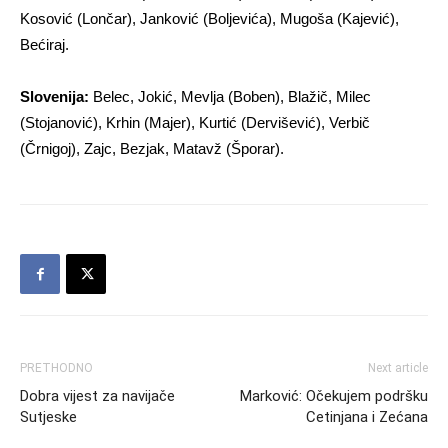
Kosović (Lončar), Janković (Boljevića), Mugoša (Kajević),
Bećiraj.
Slovenija:
Belec, Jokić, Mevlja (Boben), Blažič, Milec
(Stojanović), Krhin (Majer), Kurtić (Dervišević), Verbič
(Črnigoj), Zajc, Bezjak, Matavž (Šporar).
PRETHODNO
Next article
Dobra vijest za navijače
Marković: Očekujem podršku
Sutjeske
Cetinjana i Zećana