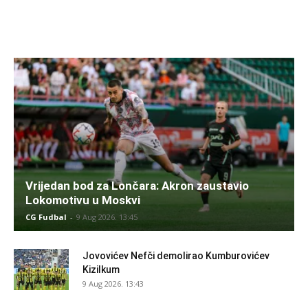
Vrijedan bod za Lončara: Akron zaustavio
Lokomotivu u Moskvi
CG Fudbal
-
9 Aug 2026. 13:45
Jovovićev Nefči demolirao Kumburovićev
Kizilkum
9 Aug 2026. 13:43