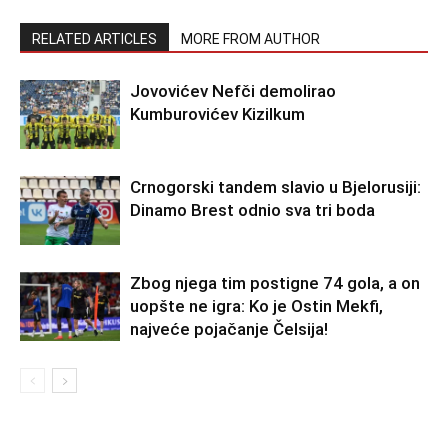
RELATED ARTICLES
MORE FROM AUTHOR
Jovovićev Nefči demolirao
Kumburovićev Kizilkum
Crnogorski tandem slavio u Bjelorusiji:
Dinamo Brest odnio sva tri boda
Zbog njega tim postigne 74 gola, a on
uopšte ne igra: Ko je Ostin Mekfi,
najveće pojačanje Čelsija!