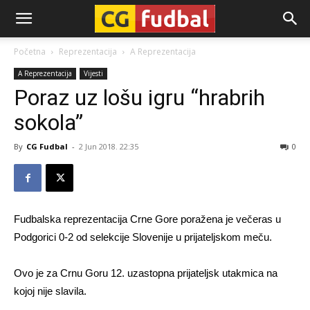
CG-
Početna
Reprezentacija
A Reprezentacija
A Reprezentacija
Vijesti
Fudbal
Poraz uz lošu igru “hrabrih
sokola”
By
CG Fudbal
-
2 Jun 2018. 22:35
0
Fudbalska reprezentacija Crne Gore poražena je večeras u
Podgorici 0-2 od selekcije Slovenije u prijateljskom meču.
Ovo je za Crnu Goru 12. uzastopna prijateljsk utakmica na
kojoj nije slavila.