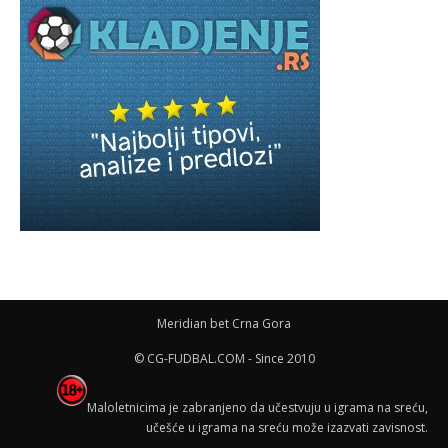
Meridian bet Crna Gora
© CG-FUDBAL.COM - Since 2010
Maloletnicima je zabranjeno da učestvuju u igrama na sreću,
učešće u igrama na sreću može izazvati zavisnost.